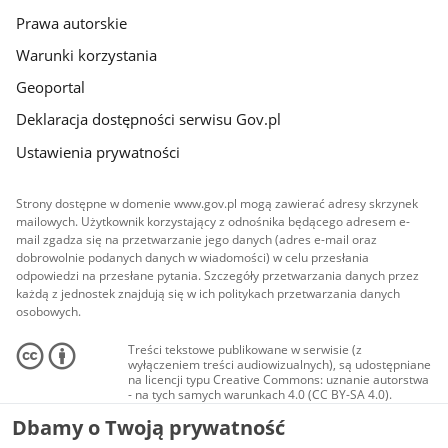
Prawa autorskie
Warunki korzystania
Geoportal
Deklaracja dostępności serwisu Gov.pl
Ustawienia prywatności
Strony dostępne w domenie www.gov.pl mogą zawierać adresy skrzynek
mailowych. Użytkownik korzystający z odnośnika będącego adresem e-
mail zgadza się na przetwarzanie jego danych (adres e-mail oraz
dobrowolnie podanych danych w wiadomości) w celu przesłania
odpowiedzi na przesłane pytania. Szczegóły przetwarzania danych przez
każdą z jednostek znajdują się w ich politykach przetwarzania danych
osobowych.
Treści tekstowe publikowane w serwisie (z
wyłączeniem treści audiowizualnych), są udostępniane
na licencji typu Creative Commons: uznanie autorstwa
- na tych samych warunkach 4.0 (CC BY-SA 4.0).
Materiały audiowizualne, w tym zdjęcia, materiały
Dbamy o Twoją prywatność
audio i wideo, są udostępniane na licencji typu
Creative Commons: uznanie autorstwa użycie