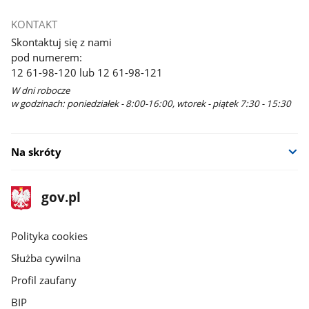
KONTAKT
Skontaktuj się z nami
pod numerem:
12 61-98-120 lub 12 61-98-121
W dni robocze
w godzinach: poniedziałek - 8:00-16:00, wtorek - piątek 7:30 - 15:30
Na skróty
stopka
Strona
gov.pl
gov.pl
główna
gov.pl
Polityka cookies
Służba cywilna
Profil zaufany
BIP