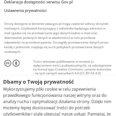
Deklaracja dostępności serwisu Gov.pl
Ustawienia prywatności
Strony dostępne w domenie www.gov.pl mogą zawierać adresy skrzynek
mailowych. Użytkownik korzystający z odnośnika będącego adresem e-
mail zgadza się na przetwarzanie jego danych (adres e-mail oraz
dobrowolnie podanych danych w wiadomości) w celu przesłania
odpowiedzi na przesłane pytania. Szczegóły przetwarzania danych przez
każdą z jednostek znajdują się w ich politykach przetwarzania danych
osobowych.
Treści tekstowe publikowane w serwisie (z
wyłączeniem treści audiowizualnych), są udostępniane
na licencji typu Creative Commons: uznanie autorstwa
- na tych samych warunkach 4.0 (CC BY-SA 4.0).
Materiały audiowizualne, w tym zdjęcia, materiały
Dbamy o Twoją prywatność
audio i wideo, są udostępniane na licencji typu
Creative Commons: uznanie autorstwa użycie
Wykorzystujemy pliki cookie w celu zapewnienia
niekomercyjne - bez utworów zależnych 4.0 (CC BY-
NC-ND 4.0), o ile nie jest to stwierdzone inaczej.
prawidłowego funkcjonowania naszej witryny oraz do
analizy ruchu i optymalizacji działania strony. Dzięki nim
możemy lepiej dostosować treści do potrzeb
użytkowników i stale ulepszać nasze usługi. Pamiętaj, że