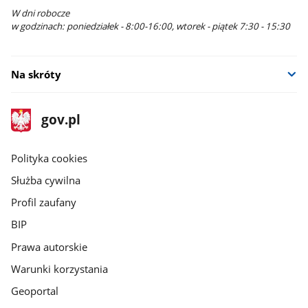
W dni robocze
w godzinach: poniedziałek - 8:00-16:00, wtorek - piątek 7:30 - 15:30
Na skróty
stopka
Strona
gov.pl
gov.pl
główna
gov.pl
Polityka cookies
Służba cywilna
Profil zaufany
BIP
Prawa autorskie
Warunki korzystania
Geoportal