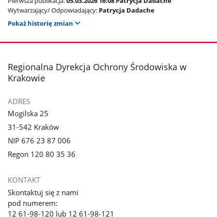
Pierwsza publikacja:
05.03.2026 16:08 Patrycja Dadache
Wytwarzający/ Odpowiadający:
Patrycja Dadache
Pokaż historię zmian
stopka
Regionalna Dyrekcja Ochrony Środowiska w
Krakowie
ADRES
Mogilska 25
31-542 Kraków
NIP 676 23 87 006
Regon 120 80 35 36
KONTAKT
Skontaktuj się z nami
pod numerem:
12 61-98-120 lub 12 61-98-121