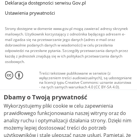
Deklaracja dostępności serwisu Gov.pl
Ustawienia prywatności
Strony dostępne w domenie www.gov.pl mogą zawierać adresy skrzynek
mailowych. Użytkownik korzystający z odnośnika będącego adresem e-
mail zgadza się na przetwarzanie jego danych (adres e-mail oraz
dobrowolnie podanych danych w wiadomości) w celu przesłania
odpowiedzi na przesłane pytania. Szczegóły przetwarzania danych przez
każdą z jednostek znajdują się w ich politykach przetwarzania danych
osobowych.
Treści tekstowe publikowane w serwisie (z
wyłączeniem treści audiowizualnych), są udostępniane
na licencji typu Creative Commons: uznanie autorstwa
- na tych samych warunkach 4.0 (CC BY-SA 4.0).
Materiały audiowizualne, w tym zdjęcia, materiały
Dbamy o Twoją prywatność
audio i wideo, są udostępniane na licencji typu
Creative Commons: uznanie autorstwa użycie
Wykorzystujemy pliki cookie w celu zapewnienia
niekomercyjne - bez utworów zależnych 4.0 (CC BY-
NC-ND 4.0), o ile nie jest to stwierdzone inaczej.
prawidłowego funkcjonowania naszej witryny oraz do
analizy ruchu i optymalizacji działania strony. Dzięki nim
możemy lepiej dostosować treści do potrzeb
użytkowników i stale ulepszać nasze usługi. Pamiętaj, że