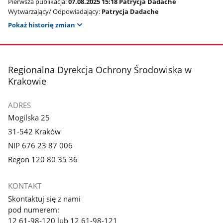
Pierwsza publikacja:
07.08.2025 15:18 Patrycja Dadache
Wytwarzający/ Odpowiadający:
Patrycja Dadache
Pokaż historię zmian
stopka
Regionalna Dyrekcja Ochrony Środowiska w
Krakowie
ADRES
Mogilska 25
31-542 Kraków
NIP 676 23 87 006
Regon 120 80 35 36
KONTAKT
Skontaktuj się z nami
pod numerem:
12 61-98-120 lub 12 61-98-121