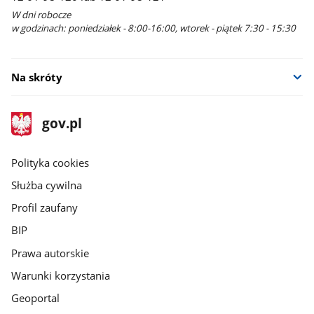
W dni robocze
w godzinach: poniedziałek - 8:00-16:00, wtorek - piątek 7:30 - 15:30
Na skróty
stopka
Strona
gov.pl
gov.pl
główna
gov.pl
Polityka cookies
Służba cywilna
Profil zaufany
BIP
Prawa autorskie
Warunki korzystania
Geoportal