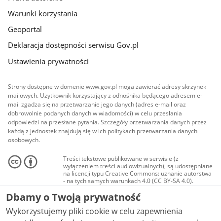
Warunki korzystania
Geoportal
Deklaracja dostępności serwisu Gov.pl
Ustawienia prywatności
Strony dostępne w domenie www.gov.pl mogą zawierać adresy skrzynek
mailowych. Użytkownik korzystający z odnośnika będącego adresem e-
mail zgadza się na przetwarzanie jego danych (adres e-mail oraz
dobrowolnie podanych danych w wiadomości) w celu przesłania
odpowiedzi na przesłane pytania. Szczegóły przetwarzania danych przez
każdą z jednostek znajdują się w ich politykach przetwarzania danych
osobowych.
Treści tekstowe publikowane w serwisie (z
wyłączeniem treści audiowizualnych), są udostępniane
na licencji typu Creative Commons: uznanie autorstwa
- na tych samych warunkach 4.0 (CC BY-SA 4.0).
Materiały audiowizualne, w tym zdjęcia, materiały
Dbamy o Twoją prywatność
audio i wideo, są udostępniane na licencji typu
Creative Commons: uznanie autorstwa użycie
Wykorzystujemy pliki cookie w celu zapewnienia
niekomercyjne - bez utworów zależnych 4.0 (CC BY-
NC-ND 4.0), o ile nie jest to stwierdzone inaczej.