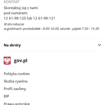
KONTAKT
Skontaktuj się z nami
pod numerem:
12 61-98-120 lub 12 61-98-121
W dni robocze
w godzinach: poniedziałek - 8:00-16:00, wtorek - piątek 7:30 - 15:30
Na skróty
stopka
Strona
gov.pl
gov.pl
główna
gov.pl
Polityka cookies
Służba cywilna
Profil zaufany
BIP
Prawa autorskie