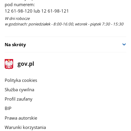
pod numerem:
12 61-98-120 lub 12 61-98-121
W dni robocze
w godzinach: poniedziałek - 8:00-16:00, wtorek - piątek 7:30 - 15:30
Na skróty
stopka
Strona
gov.pl
gov.pl
główna
gov.pl
Polityka cookies
Służba cywilna
Profil zaufany
BIP
Prawa autorskie
Warunki korzystania