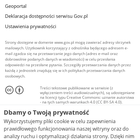
Geoportal
Deklaracja dostępności serwisu Gov.pl
Ustawienia prywatności
Strony dostępne w domenie www.gov.pl mogą zawierać adresy skrzynek
mailowych. Użytkownik korzystający z odnośnika będącego adresem e-
mail zgadza się na przetwarzanie jego danych (adres e-mail oraz
dobrowolnie podanych danych w wiadomości) w celu przesłania
odpowiedzi na przesłane pytania. Szczegóły przetwarzania danych przez
każdą z jednostek znajdują się w ich politykach przetwarzania danych
osobowych.
Treści tekstowe publikowane w serwisie (z
wyłączeniem treści audiowizualnych), są udostępniane
na licencji typu Creative Commons: uznanie autorstwa
- na tych samych warunkach 4.0 (CC BY-SA 4.0).
Materiały audiowizualne, w tym zdjęcia, materiały
Dbamy o Twoją prywatność
audio i wideo, są udostępniane na licencji typu
Creative Commons: uznanie autorstwa użycie
Wykorzystujemy pliki cookie w celu zapewnienia
niekomercyjne - bez utworów zależnych 4.0 (CC BY-
NC-ND 4.0), o ile nie jest to stwierdzone inaczej.
prawidłowego funkcjonowania naszej witryny oraz do
analizy ruchu i optymalizacji działania strony. Dzięki nim