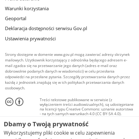
Warunki korzystania
Geoportal
Deklaracja dostępności serwisu Gov.pl
Ustawienia prywatności
Strony dostępne w domenie www.gov.pl mogą zawierać adresy skrzynek
mailowych. Użytkownik korzystający z odnośnika będącego adresem e-
mail zgadza się na przetwarzanie jego danych (adres e-mail oraz
dobrowolnie podanych danych w wiadomości) w celu przesłania
odpowiedzi na przesłane pytania. Szczegóły przetwarzania danych przez
każdą z jednostek znajdują się w ich politykach przetwarzania danych
osobowych.
Treści tekstowe publikowane w serwisie (z
wyłączeniem treści audiowizualnych), są udostępniane
na licencji typu Creative Commons: uznanie autorstwa
- na tych samych warunkach 4.0 (CC BY-SA 4.0).
Materiały audiowizualne, w tym zdjęcia, materiały
Dbamy o Twoją prywatność
audio i wideo, są udostępniane na licencji typu
Creative Commons: uznanie autorstwa użycie
Wykorzystujemy pliki cookie w celu zapewnienia
niekomercyjne - bez utworów zależnych 4.0 (CC BY-
NC-ND 4.0), o ile nie jest to stwierdzone inaczej.