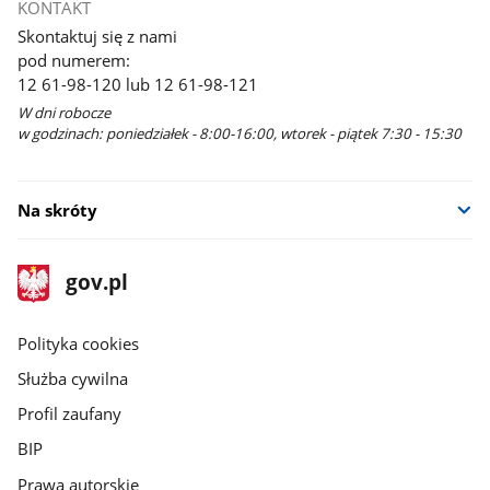
KONTAKT
Skontaktuj się z nami
pod numerem:
12 61-98-120 lub 12 61-98-121
W dni robocze
w godzinach: poniedziałek - 8:00-16:00, wtorek - piątek 7:30 - 15:30
Na skróty
stopka
Strona
gov.pl
gov.pl
główna
gov.pl
Polityka cookies
Służba cywilna
Profil zaufany
BIP
Prawa autorskie