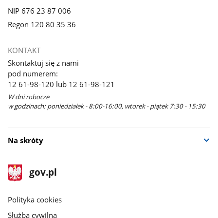
NIP 676 23 87 006
Regon 120 80 35 36
KONTAKT
Skontaktuj się z nami
pod numerem:
12 61-98-120 lub 12 61-98-121
W dni robocze
w godzinach: poniedziałek - 8:00-16:00, wtorek - piątek 7:30 - 15:30
Na skróty
stopka
Strona
gov.pl
gov.pl
główna
gov.pl
Polityka cookies
Służba cywilna