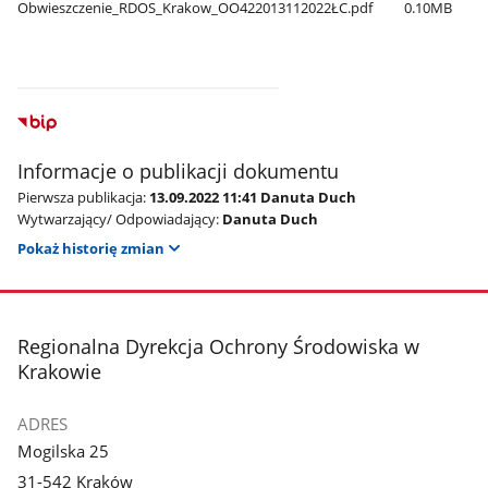
Obwieszczenie​_RDOS​_Krakow​_OO422013112022ŁC.pdf
0.10MB
Informacje o publikacji dokumentu
Pierwsza publikacja:
13.09.2022 11:41 Danuta Duch
Wytwarzający/ Odpowiadający:
Danuta Duch
Pokaż historię zmian
stopka
Regionalna Dyrekcja Ochrony Środowiska w
Krakowie
ADRES
Mogilska 25
31-542 Kraków