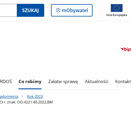
Logowanie
SZUKAJ
mObywatel
do
panelu
 RDOŚ
Co robimy
Załatw sprawę
Aktualności
Kontakt
iadomienia
Rok 2023
3 r. znak: OO.4221.40.2022.BM