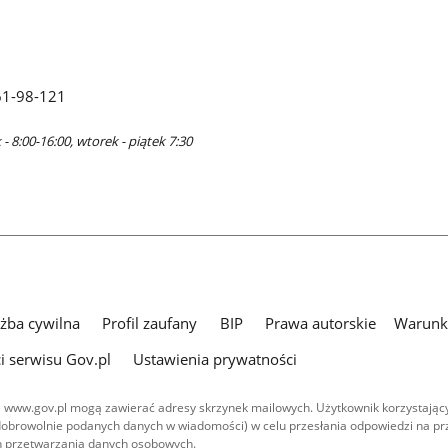
61-98-121
- 8:00-16:00, wtorek - piątek 7:30
użba cywilna
Profil zaufany
BIP
Prawa autorskie
Warunki
i serwisu Gov.pl
Ustawienia prywatności
 www.gov.pl mogą zawierać adresy skrzynek mailowych. Użytkownik korzystający
dobrowolnie podanych danych w wiadomości) w celu przesłania odpowiedzi na prz
ach przetwarzania danych osobowych.