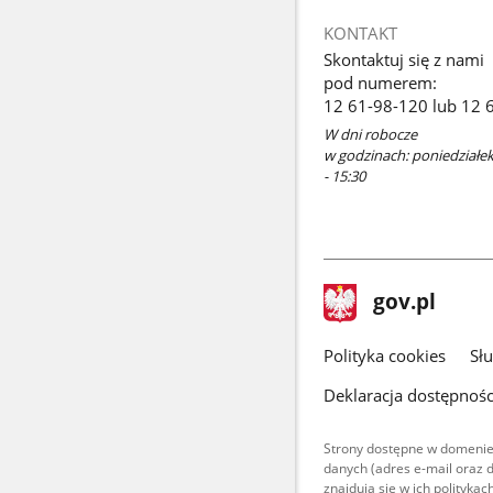
KONTAKT
Skontaktuj się z nami
pod numerem:
12 61-98-120 lub 12 
W dni robocze
w godzinach: poniedziałek 
- 15:30
stopka
Strona
gov.pl
gov.pl
główna
gov.pl
Polityka cookies
Sł
Deklaracja dostępnośc
Strony dostępne w domenie
danych (adres e-mail oraz 
znajdują się w ich polityk