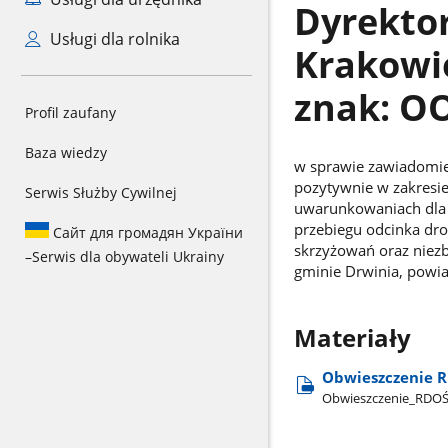
Dyrekto
Usługi dla rolnika
Krakowie
znak: O
Profil zaufany
Baza wiedzy
w sprawie zawiadomie
pozytywnie w zakresi
Serwis Służby Cywilnej
uwarunkowaniach dla 
przebiegu odcinka d
Сайт для громадян України
skrzyżowań oraz niezb
–
Serwis dla obywateli Ukrainy
gminie Drwinia, powia
Materiały
Obwieszczenie R
Obwieszczenie​_RDOŚ