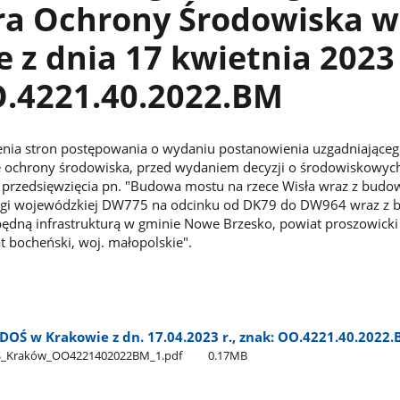
ra Ochrony Środowiska w
 z dnia 17 kwietnia 2023 
O.4221.40.2022.BM
nia stron postępowania o wydaniu postanowienia uzgadniające
e ochrony środowiska, przed wydaniem decyzji o środowiskowyc
przedsięwzięcia pn. "Budowa mostu na rzece Wisła wraz z bud
rogi wojewódzkiej DW775 na odcinku od DK79 do DW964 wraz z
ędną infrastrukturą w gminie Nowe Brzesko, powiat proszowicki
t bocheński, woj. małopolskie".
DOŚ w Krakowie z dn. 17.04.2023 r., znak: OO.4221.40.2022
​_Kraków​_OO4221402022BM​_1.pdf
0.17MB