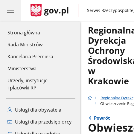
gov.pl
gov.pl
Serwis Rzeczypospolitej
Regionaln
gov.pl
Strona główna
Dyrekcja
Rada Ministrów
Ochrony
Kancelaria Premiera
Środowisk
w
Ministerstwa
Krakowie
Urzędy, instytucje
i placówki RP
Regionalna Dyrekc
Obwieszczenie Regi
Usługi dla obywatela
Powrót
Usługi dla przedsiębiorcy
Obwiesz
Usługi dla urzędnika