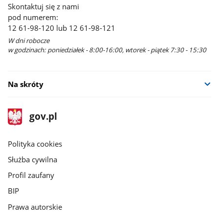
Skontaktuj się z nami
pod numerem:
12 61-98-120 lub 12 61-98-121
W dni robocze
w godzinach: poniedziałek - 8:00-16:00, wtorek - piątek 7:30 - 15:30
Na skróty
stopka
Strona
gov.pl
gov.pl
główna
gov.pl
Polityka cookies
Służba cywilna
Profil zaufany
BIP
Prawa autorskie