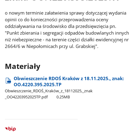
o nowym terminie załatwienia sprawy dotyczącej wydania
opinii co do konieczności przeprowadzenia oceny
oddziaływania na środowisko dla przedsięwzięcia pn.
"Punkt zbierania i segregacji odpadów budowlanych innych
niż niebezpieczne - na terenie części działki ewidencyjnej nr
2664/6 w Niepołomicach przy ul. Grabskiej".
Materiały
Obwieszczenie RDOŚ Kraków z 18.11.2025., znak:
OO.4220.395.2025.TP
Obwieszczenie​_RDOŚ​_Kraków​_z​_18112025,​_znak​
_OO42203952025TP.pdf
0.25MB