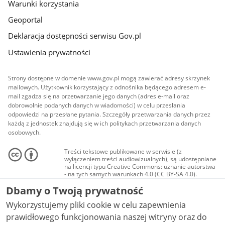
Warunki korzystania
Geoportal
Deklaracja dostępności serwisu Gov.pl
Ustawienia prywatności
Strony dostępne w domenie www.gov.pl mogą zawierać adresy skrzynek
mailowych. Użytkownik korzystający z odnośnika będącego adresem e-
mail zgadza się na przetwarzanie jego danych (adres e-mail oraz
dobrowolnie podanych danych w wiadomości) w celu przesłania
odpowiedzi na przesłane pytania. Szczegóły przetwarzania danych przez
każdą z jednostek znajdują się w ich politykach przetwarzania danych
osobowych.
Treści tekstowe publikowane w serwisie (z
wyłączeniem treści audiowizualnych), są udostępniane
na licencji typu Creative Commons: uznanie autorstwa
- na tych samych warunkach 4.0 (CC BY-SA 4.0).
Materiały audiowizualne, w tym zdjęcia, materiały
Dbamy o Twoją prywatność
audio i wideo, są udostępniane na licencji typu
Creative Commons: uznanie autorstwa użycie
Wykorzystujemy pliki cookie w celu zapewnienia
niekomercyjne - bez utworów zależnych 4.0 (CC BY-
NC-ND 4.0), o ile nie jest to stwierdzone inaczej.
prawidłowego funkcjonowania naszej witryny oraz do