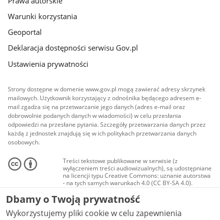
Prawa autorskie
Warunki korzystania
Geoportal
Deklaracja dostępności serwisu Gov.pl
Ustawienia prywatności
Strony dostępne w domenie www.gov.pl mogą zawierać adresy skrzynek
mailowych. Użytkownik korzystający z odnośnika będącego adresem e-
mail zgadza się na przetwarzanie jego danych (adres e-mail oraz
dobrowolnie podanych danych w wiadomości) w celu przesłania
odpowiedzi na przesłane pytania. Szczegóły przetwarzania danych przez
każdą z jednostek znajdują się w ich politykach przetwarzania danych
osobowych.
Treści tekstowe publikowane w serwisie (z
wyłączeniem treści audiowizualnych), są udostępniane
na licencji typu Creative Commons: uznanie autorstwa
- na tych samych warunkach 4.0 (CC BY-SA 4.0).
Materiały audiowizualne, w tym zdjęcia, materiały
Dbamy o Twoją prywatność
audio i wideo, są udostępniane na licencji typu
Creative Commons: uznanie autorstwa użycie
Wykorzystujemy pliki cookie w celu zapewnienia
niekomercyjne - bez utworów zależnych 4.0 (CC BY-
NC-ND 4.0), o ile nie jest to stwierdzone inaczej.