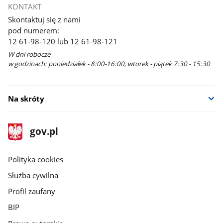
KONTAKT
Skontaktuj się z nami
pod numerem:
12 61-98-120 lub 12 61-98-121
W dni robocze
w godzinach: poniedziałek - 8:00-16:00, wtorek - piątek 7:30 - 15:30
Na skróty
stopka
Strona
gov.pl
gov.pl
główna
gov.pl
Polityka cookies
Służba cywilna
Profil zaufany
BIP