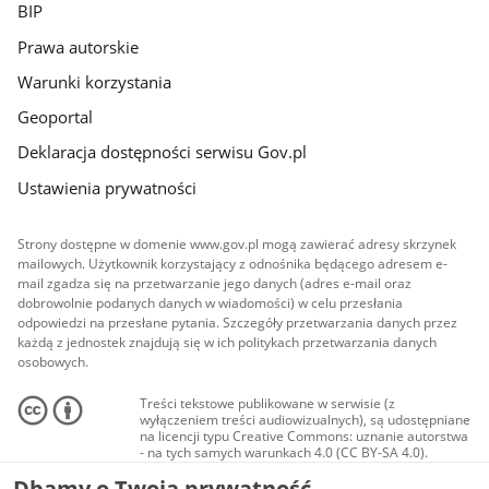
BIP
Prawa autorskie
Warunki korzystania
Geoportal
Deklaracja dostępności serwisu Gov.pl
Ustawienia prywatności
Strony dostępne w domenie www.gov.pl mogą zawierać adresy skrzynek
mailowych. Użytkownik korzystający z odnośnika będącego adresem e-
mail zgadza się na przetwarzanie jego danych (adres e-mail oraz
dobrowolnie podanych danych w wiadomości) w celu przesłania
odpowiedzi na przesłane pytania. Szczegóły przetwarzania danych przez
każdą z jednostek znajdują się w ich politykach przetwarzania danych
osobowych.
Treści tekstowe publikowane w serwisie (z
wyłączeniem treści audiowizualnych), są udostępniane
na licencji typu Creative Commons: uznanie autorstwa
- na tych samych warunkach 4.0 (CC BY-SA 4.0).
Materiały audiowizualne, w tym zdjęcia, materiały
Dbamy o Twoją prywatność
audio i wideo, są udostępniane na licencji typu