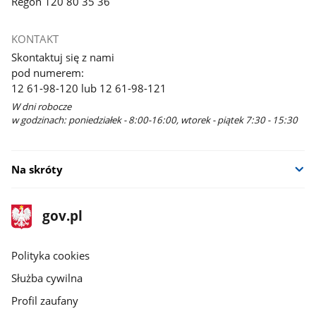
Regon 120 80 35 36
KONTAKT
Skontaktuj się z nami
pod numerem:
12 61-98-120 lub 12 61-98-121
W dni robocze
w godzinach: poniedziałek - 8:00-16:00, wtorek - piątek 7:30 - 15:30
Na skróty
stopka
Strona
gov.pl
gov.pl
główna
gov.pl
Polityka cookies
Służba cywilna
Profil zaufany