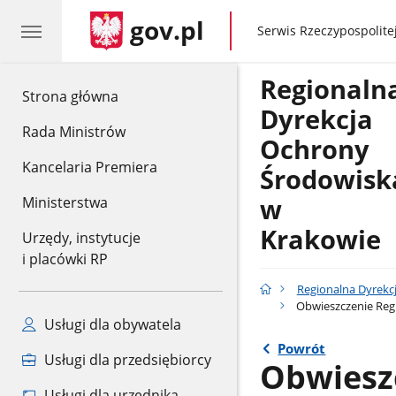
gov.pl
gov.pl
Serwis Rzeczypospolitej
Regionaln
gov.pl
Strona główna
Dyrekcja
Rada Ministrów
Ochrony
Kancelaria Premiera
Środowisk
w
Ministerstwa
Krakowie
Urzędy, instytucje
i placówki RP
Regionalna Dyrekc
Obwieszczenie Regi
Usługi dla obywatela
Powrót
Usługi dla przedsiębiorcy
Obwiesz
Usługi dla urzędnika