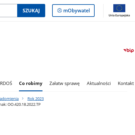
Logowanie
SZUKAJ
mObywatel
do
panelu
 RDOŚ
Co robimy
Załatw sprawę
Aktualności
Kontakt
iadomienia
Rok 2023
nak: OO.420.18.2022.TP