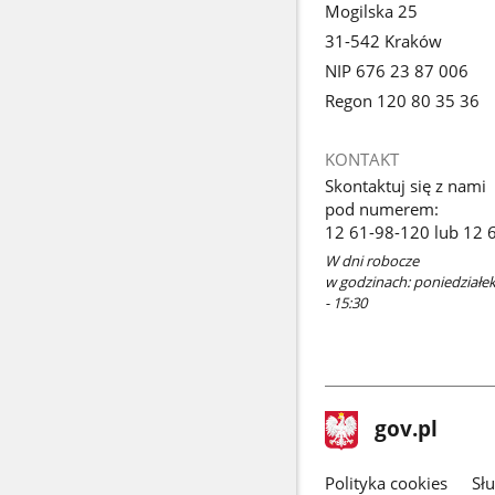
Mogilska 25
31-542 Kraków
NIP 676 23 87 006
Regon 120 80 35 36
KONTAKT
Skontaktuj się z nami
pod numerem:
12 61-98-120 lub 12 
W dni robocze
w godzinach: poniedziałek 
- 15:30
stopka
Strona
gov.pl
gov.pl
główna
gov.pl
Polityka cookies
Sł