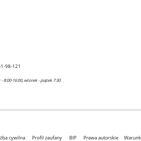
61-98-121
- 8:00-16:00, wtorek - piątek 7:30
użba cywilna
Profil zaufany
BIP
Prawa autorskie
Warunki