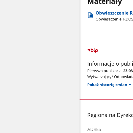
Materiały
Obwieszczenie RD
Obwieszczenie​_RDOS
Informacje o publ
Pierwsza publikacja:
23.0
Wytwarzający/ Odpowiada
Pokaż historię zmian
stopka
Regionalna Dyrek
ADRES