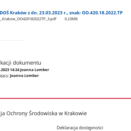
OŚ Kraków z dn. 23.03.2023 r., znak: OO.420.18.2022.TP
​_Krakow​_OO420182022TP​_3.pdf
0.23MB
ikacji dokumentu
3.2023 14:24 Joanna Lomber
jący:
Joanna Lomber
cja Ochrony Środowiska w Krakowie
Deklaracja dostępności