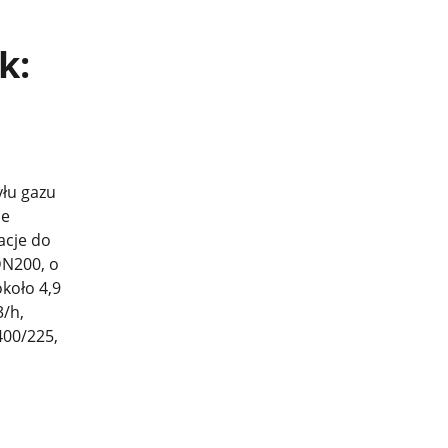
k:
yłu gazu
ie
acje do
DN200, o
koło 4,9
3/h,
400/225,