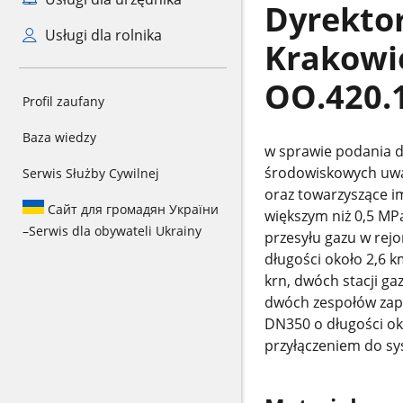
Dyrekto
Usługi dla rolnika
Krakowie
OO.420.
Profil zaufany
Baza wiedzy
w sprawie podania d
środowiskowych uwar
Serwis Służby Cywilnej
oraz towarzyszące im
Сайт для громадян України
większym niż 0,5 MPa
–
Serwis dla obywateli Ukrainy
przesyłu gazu w rejo
długości około 2,6 
krn, dwóch stacji g
dwóch zespołów zap
DN350 o długości oko
przyłączeniem do sy