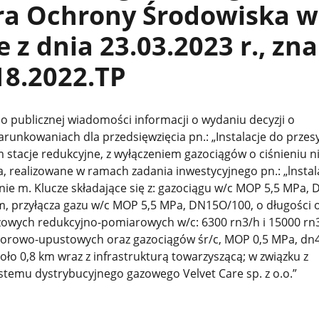
ra Ochrony Środowiska w
 z dnia 23.03.2023 r., zna
18.2022.TP
o publicznej wiadomości informacji o wydaniu decyzji o
unkowaniach dla przedsięwzięcia pn.: „Instalacje do przes
 stacje redukcyjne, z wyłączeniem gazociągów o ciśnieniu n
, realizowane w ramach zadania inwestycyjnego pn.: „lnstal
nie m. Klucze składające się z: gazociągu w/c MOP 5,5 MPa, 
km, przyłącza gazu w/c MOP 5,5 MPa, DN15O/100, o długości o
azowych redukcyjno-pomiarowych w/c: 6300 rn3/h i 15000 rn
orowo-upustowych oraz gazociągów śr/c, MOP 0,5 MPa, dn
ło 0,8 km wraz z infrastrukturą towarzyszącą; w związku z
stemu dystrybucyjnego gazowego Velvet Care sp. z o.o.”