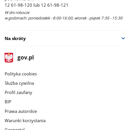
12 61-98-120 lub 12 61-98-121
W dni robocze
w godzinach: poniedziałek - 8:00-16:00, wtorek - piątek 7:30 - 15:30
Na skróty
stopka
Strona
gov.pl
gov.pl
główna
gov.pl
Polityka cookies
Służba cywilna
Profil zaufany
BIP
Prawa autorskie
Warunki korzystania
Geoportal