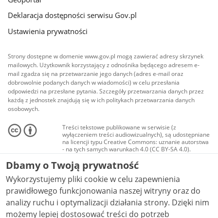
Deklaracja dostępności serwisu Gov.pl
Ustawienia prywatności
Strony dostępne w domenie www.gov.pl mogą zawierać adresy skrzynek
mailowych. Użytkownik korzystający z odnośnika będącego adresem e-
mail zgadza się na przetwarzanie jego danych (adres e-mail oraz
dobrowolnie podanych danych w wiadomości) w celu przesłania
odpowiedzi na przesłane pytania. Szczegóły przetwarzania danych przez
każdą z jednostek znajdują się w ich politykach przetwarzania danych
osobowych.
Treści tekstowe publikowane w serwisie (z
wyłączeniem treści audiowizualnych), są udostępniane
na licencji typu Creative Commons: uznanie autorstwa
- na tych samych warunkach 4.0 (CC BY-SA 4.0).
Materiały audiowizualne, w tym zdjęcia, materiały
Dbamy o Twoją prywatność
audio i wideo, są udostępniane na licencji typu
Creative Commons: uznanie autorstwa użycie
Wykorzystujemy pliki cookie w celu zapewnienia
niekomercyjne - bez utworów zależnych 4.0 (CC BY-
NC-ND 4.0), o ile nie jest to stwierdzone inaczej.
prawidłowego funkcjonowania naszej witryny oraz do
analizy ruchu i optymalizacji działania strony. Dzięki nim
możemy lepiej dostosować treści do potrzeb