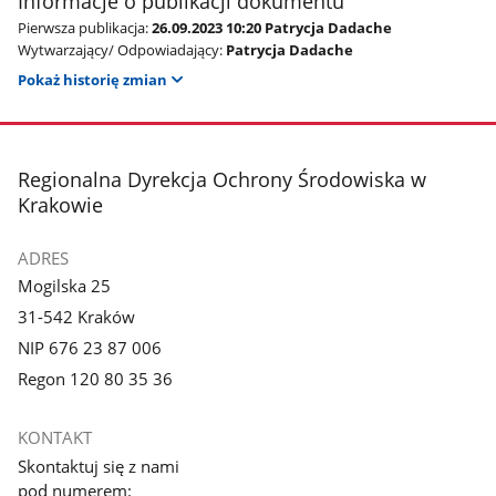
Informacje o publikacji dokumentu
Pierwsza publikacja:
26.09.2023 10:20 Patrycja Dadache
Wytwarzający/ Odpowiadający:
Patrycja Dadache
Pokaż historię zmian
stopka
Regionalna Dyrekcja Ochrony Środowiska w
Krakowie
ADRES
Mogilska 25
31-542 Kraków
NIP 676 23 87 006
Regon 120 80 35 36
KONTAKT
Skontaktuj się z nami
pod numerem: