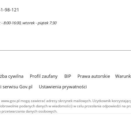
61-98-121
- 8:00-16:00, wtorek - piątek 7:30
użba cywilna
Profil zaufany
BIP
Prawa autorskie
Warunki
i serwisu Gov.pl
Ustawienia prywatności
 www.gov.pl mogą zawierać adresy skrzynek mailowych. Użytkownik korzystający
dobrowolnie podanych danych w wiadomości) w celu przesłania odpowiedzi na prz
ach przetwarzania danych osobowych.
we publikowane w serwisie (z wyłączeniem treści audiowizualnych), są
 na licencji typu Creative Commons: uznanie autorstwa - na tych samych