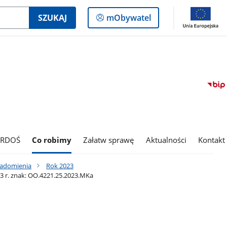
Logowanie
SZUKAJ
mObywatel
do
panelu
 RDOŚ
Co robimy
Załatw sprawę
Aktualności
Kontakt
iadomienia
Rok 2023
3 r. znak: OO.4221.25.2023.MKa