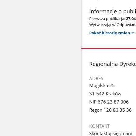
Informacje o publ
Pierwsza publikacja:
27.04
Wytwarzający/ Odpowiada
Pokaż historię zmian
stopka
Regionalna Dyrek
ADRES
Mogilska 25
31-542 Kraków
NIP 676 23 87 006
Regon 120 80 35 36
KONTAKT
Skontaktuj się z nami