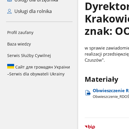
Dyrekto
Usługi dla rolnika
Krakowie
znak: O
Profil zaufany
Baza wiedzy
w sprawie zawiadomie
realizacji przedsięwz
Serwis Służby Cywilnej
Czuszów".
Сайт для громадян України
–
Serwis dla obywateli Ukrainy
Materiały
Obwieszczenie R
Obwieszczenie​_RDO