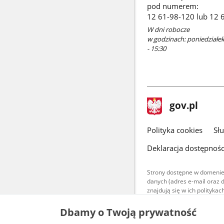
pod numerem:
12 61-98-120 lub 12 
W dni robocze
w godzinach: poniedziałek 
- 15:30
stopka
Strona
gov.pl
gov.pl
główna
gov.pl
Polityka cookies
Sł
Deklaracja dostępnośc
Strony dostępne w domenie
danych (adres e-mail oraz 
znajdują się w ich polityk
Treści teksto
Dbamy o Twoją prywatność
udostępniane