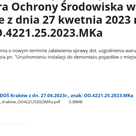
ra Ochrony Środowiska w
 z dnia 27 kwetnia 2023 r
O.4221.25.2023.MKa
nia o nowym terminie załatwienia sprawy dot. uzgodnienia wa
ięcia pn. "Uruchomieniu instalacji do demontażu pojazdów z miej
DOŚ Kraków z dn. 27.04.2023r., znak: OO.4221.25.2023.MKa
Ś​_Kraków​_OO4221252023MKa.pdf
0.38MB