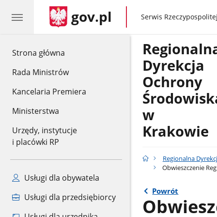
gov.pl
gov.pl
Serwis Rzeczypospolitej
Regionaln
gov.pl
Strona główna
Dyrekcja
Rada Ministrów
Ochrony
Kancelaria Premiera
Środowisk
w
Ministerstwa
Krakowie
Urzędy, instytucje
i placówki RP
Regionalna Dyrekc
Obwieszczenie Regi
Usługi dla obywatela
Powrót
Usługi dla przedsiębiorcy
Obwiesz
Usługi dla urzędnika