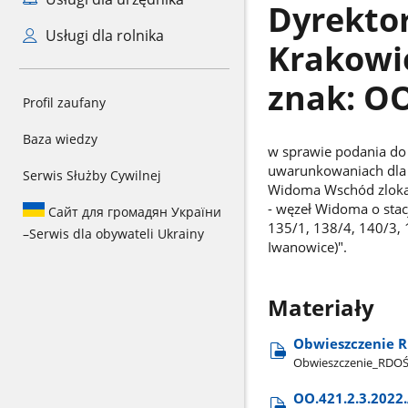
Dyrekto
Usługi dla rolnika
Krakowie
znak: OO
Profil zaufany
Baza wiedzy
w sprawie podania do 
uwarunkowaniach dla 
Serwis Służby Cywilnej
Widoma Wschód zlokal
- węzeł Widoma o stacj
Сайт для громадян України
135/1, 138/4, 140/3, 
–
Serwis dla obywateli Ukrainy
Iwanowice)".
Materiały
Obwieszczenie R
Obwieszczenie​_RDO
OO.421.2.3.2022.