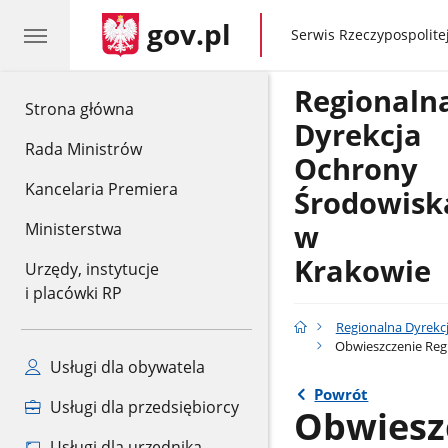
gov.pl
gov.pl
Serwis Rzeczypospolitej
Regionaln
gov.pl
Strona główna
Dyrekcja
Rada Ministrów
Ochrony
Kancelaria Premiera
Środowisk
w
Ministerstwa
Krakowie
Urzędy, instytucje
i placówki RP
Regionalna Dyrekc
Obwieszczenie Regi
Usługi dla obywatela
Powrót
Usługi dla przedsiębiorcy
Obwiesz
Usługi dla urzędnika