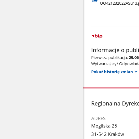
OO421232022ASu13.
Informacje o publ
Pierwsza publikacja:
29.06
Wytwarzający/ Odpowiada
Pokaż historię zmian
stopka
Regionalna Dyrek
ADRES
Mogilska 25
31-542 Kraków