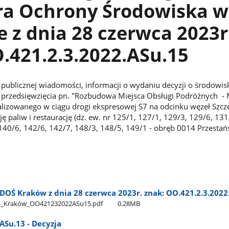
ra Ochrony Środowiska w
 z dnia 28 czerwca 2023r
.421.2.3.2022.ASu.15
publicznej wiadomości, informacji o wydaniu decyzji o środowi
przedsięwzięcia pn. "Rozbudowa Miejsca Obsługi Podróżnych -
izowanego w ciągu drogi ekspresowej S7 na odcinku węzeł Szc
ę paliw i restaurację (dz. ew. nr 125/1, 127/1, 129/3, 129/6, 131
140/6, 142/6, 142/7, 148/3, 148/5, 149/1 - obręb 0014 Przestań
DOŚ Kraków z dnia 28 czerwca 2023r. znak: OO.421.2.3.2022
Ś​_Kraków​_OO421232022ASu15.pdf
0.28MB
ASu.13 - Decyzja