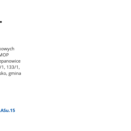
.
skowych
 MOP
zepanowice
/1, 133/1,
sko, gmina
.ASu.15