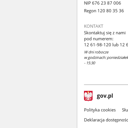
NIP 676 23 87 006
Regon 120 80 35 36
KONTAKT
Skontaktuj się z nami
pod numerem:
12 61-98-120 lub 12 
W dni robocze
w godzinach: poniedziałek 
- 15:30
stopka
Strona
gov.pl
gov.pl
główna
gov.pl
Polityka cookies
Sł
Deklaracja dostępnośc