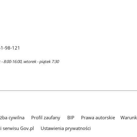
61-98-121
- 8:00-16:00, wtorek - piątek 7:30
użba cywilna
Profil zaufany
BIP
Prawa autorskie
Warunki
i serwisu Gov.pl
Ustawienia prywatności