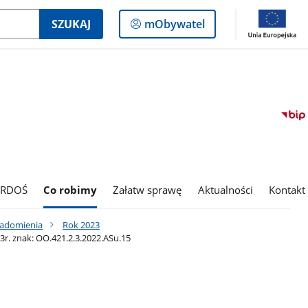
Logowanie
SZUKAJ
mObywatel
do
panelu
 RDOŚ
Co robimy
Załatw sprawę
Aktualności
Kontakt
iadomienia
Rok 2023
r. znak: OO.421.2.3.2022.ASu.15