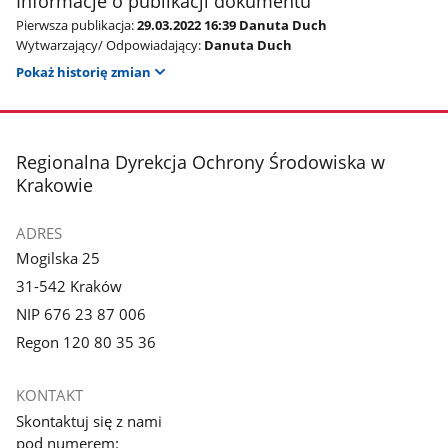
Informacje o publikacji dokumentu
Pierwsza publikacja:
29.03.2022 16:39 Danuta Duch
Wytwarzający/ Odpowiadający:
Danuta Duch
Pokaż historię zmian
stopka
Regionalna Dyrekcja Ochrony Środowiska w
Krakowie
ADRES
Mogilska 25
31-542 Kraków
NIP 676 23 87 006
Regon 120 80 35 36
KONTAKT
Skontaktuj się z nami
pod numerem: