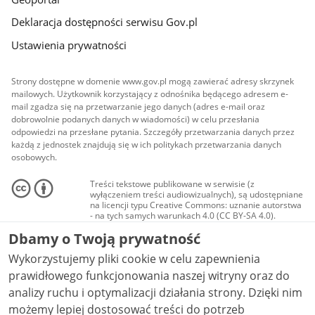
Deklaracja dostępności serwisu Gov.pl
Ustawienia prywatności
Strony dostępne w domenie www.gov.pl mogą zawierać adresy skrzynek
mailowych. Użytkownik korzystający z odnośnika będącego adresem e-
mail zgadza się na przetwarzanie jego danych (adres e-mail oraz
dobrowolnie podanych danych w wiadomości) w celu przesłania
odpowiedzi na przesłane pytania. Szczegóły przetwarzania danych przez
każdą z jednostek znajdują się w ich politykach przetwarzania danych
osobowych.
Treści tekstowe publikowane w serwisie (z
wyłączeniem treści audiowizualnych), są udostępniane
na licencji typu Creative Commons: uznanie autorstwa
- na tych samych warunkach 4.0 (CC BY-SA 4.0).
Materiały audiowizualne, w tym zdjęcia, materiały
Dbamy o Twoją prywatność
audio i wideo, są udostępniane na licencji typu
Creative Commons: uznanie autorstwa użycie
Wykorzystujemy pliki cookie w celu zapewnienia
niekomercyjne - bez utworów zależnych 4.0 (CC BY-
NC-ND 4.0), o ile nie jest to stwierdzone inaczej.
prawidłowego funkcjonowania naszej witryny oraz do
analizy ruchu i optymalizacji działania strony. Dzięki nim
możemy lepiej dostosować treści do potrzeb