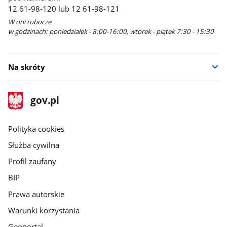
12 61-98-120 lub 12 61-98-121
W dni robocze
w godzinach: poniedziałek - 8:00-16:00, wtorek - piątek 7:30 - 15:30
Na skróty
stopka
Strona
gov.pl
gov.pl
główna
gov.pl
Polityka cookies
Służba cywilna
Profil zaufany
BIP
Prawa autorskie
Warunki korzystania
Geoportal