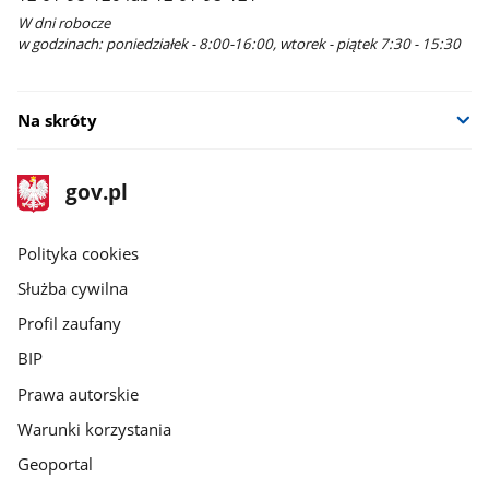
W dni robocze
w godzinach: poniedziałek - 8:00-16:00, wtorek - piątek 7:30 - 15:30
Na skróty
stopka
Strona
gov.pl
gov.pl
główna
gov.pl
Polityka cookies
Służba cywilna
Profil zaufany
BIP
Prawa autorskie
Warunki korzystania
Geoportal