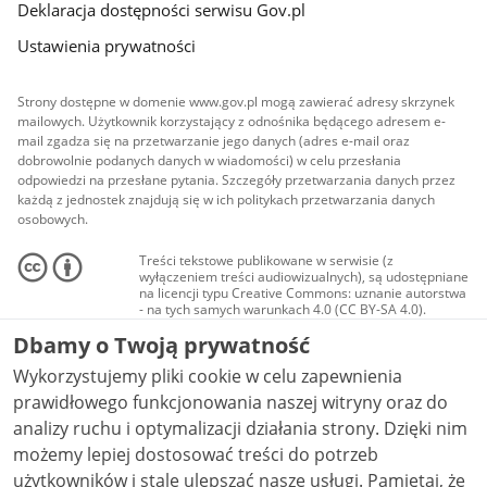
Deklaracja dostępności serwisu Gov.pl
Ustawienia prywatności
Strony dostępne w domenie www.gov.pl mogą zawierać adresy skrzynek
mailowych. Użytkownik korzystający z odnośnika będącego adresem e-
mail zgadza się na przetwarzanie jego danych (adres e-mail oraz
dobrowolnie podanych danych w wiadomości) w celu przesłania
odpowiedzi na przesłane pytania. Szczegóły przetwarzania danych przez
każdą z jednostek znajdują się w ich politykach przetwarzania danych
osobowych.
Treści tekstowe publikowane w serwisie (z
wyłączeniem treści audiowizualnych), są udostępniane
na licencji typu Creative Commons: uznanie autorstwa
- na tych samych warunkach 4.0 (CC BY-SA 4.0).
Materiały audiowizualne, w tym zdjęcia, materiały
Dbamy o Twoją prywatność
audio i wideo, są udostępniane na licencji typu
Creative Commons: uznanie autorstwa użycie
Wykorzystujemy pliki cookie w celu zapewnienia
niekomercyjne - bez utworów zależnych 4.0 (CC BY-
NC-ND 4.0), o ile nie jest to stwierdzone inaczej.
prawidłowego funkcjonowania naszej witryny oraz do
analizy ruchu i optymalizacji działania strony. Dzięki nim
możemy lepiej dostosować treści do potrzeb
użytkowników i stale ulepszać nasze usługi. Pamiętaj, że