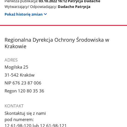
Pierwsza publikacja:
03.10.2022 16:12 Patrycja Dadache
Wytwarzający/ Odpowiadający:
Dadache Patrycja
Pokaż historię zmian
stopka
Regionalna Dyrekcja Ochrony Środowiska w
Krakowie
ADRES
Mogilska 25
31-542 Kraków
NIP 676 23 87 006
Regon 120 80 35 36
KONTAKT
Skontaktuj się z nami
pod numerem:
12 61-98-120 lub 12 61-98-121