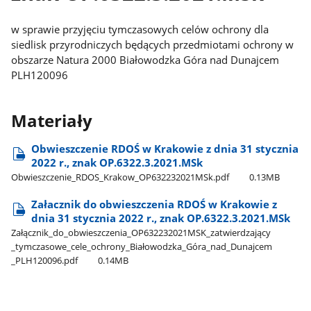
w sprawie przyjęciu tymczasowych celów ochrony dla
siedlisk przyrodniczych będących przedmiotami ochrony w
obszarze Natura 2000 Białowodzka Góra nad Dunajcem
PLH120096
Materiały
Obwieszczenie RDOŚ w Krakowie z dnia 31 stycznia
2022 r., znak OP.6322.3.2021.MSk
Obwieszczenie​_RDOS​_Krakow​_OP632232021MSk.pdf
0.13MB
Załacznik do obwieszczenia RDOŚ w Krakowie z
dnia 31 stycznia 2022 r., znak OP.6322.3.2021.MSk
Załącznik​_do​_obwieszczenia​_OP632232021MSK​_zatwierdzający​
_tymczasowe​_cele​_ochrony​_Białowodzka​_Góra​_nad​_Dunajcem​
_PLH120096.pdf
0.14MB