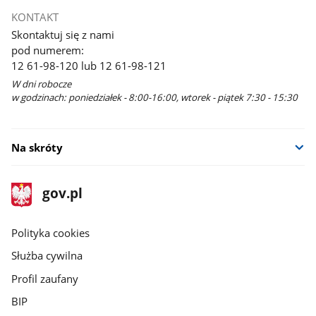
KONTAKT
Skontaktuj się z nami
pod numerem:
12 61-98-120 lub 12 61-98-121
W dni robocze
w godzinach: poniedziałek - 8:00-16:00, wtorek - piątek 7:30 - 15:30
Na skróty
stopka
Strona
gov.pl
gov.pl
główna
gov.pl
Polityka cookies
Służba cywilna
Profil zaufany
BIP