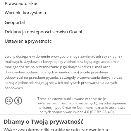
Prawa autorskie
Warunki korzystania
Geoportal
Deklaracja dostępności serwisu Gov.pl
Ustawienia prywatności
Strony dostępne w domenie www.gov.pl mogą zawierać adresy skrzynek
mailowych. Użytkownik korzystający z odnośnika będącego adresem e-
mail zgadza się na przetwarzanie jego danych (adres e-mail oraz
dobrowolnie podanych danych w wiadomości) w celu przesłania
odpowiedzi na przesłane pytania. Szczegóły przetwarzania danych przez
każdą z jednostek znajdują się w ich politykach przetwarzania danych
osobowych.
Treści tekstowe publikowane w serwisie (z
wyłączeniem treści audiowizualnych), są udostępniane
na licencji typu Creative Commons: uznanie autorstwa
- na tych samych warunkach 4.0 (CC BY-SA 4.0).
Materiały audiowizualne, w tym zdjęcia, materiały
Dbamy o Twoją prywatność
audio i wideo, są udostępniane na licencji typu
Creative Commons: uznanie autorstwa użycie
Wykorzystujemy pliki cookie w celu zapewnienia
niekomercyjne - bez utworów zależnych 4.0 (CC BY-