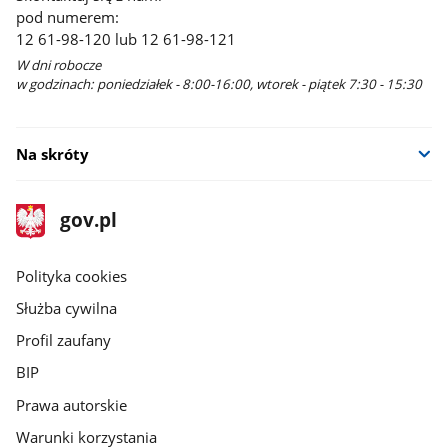
pod numerem:
12 61-98-120 lub 12 61-98-121
W dni robocze
w godzinach: poniedziałek - 8:00-16:00, wtorek - piątek 7:30 - 15:30
Na skróty
stopka
Strona
gov.pl
gov.pl
główna
gov.pl
Polityka cookies
Służba cywilna
Profil zaufany
BIP
Prawa autorskie
Warunki korzystania