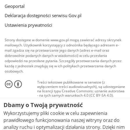
Geoportal
Deklaracja dostępności serwisu Gov.pl
Ustawienia prywatności
Strony dostępne w domenie www.gov.pl mogą zawierać adresy skrzynek
mailowych. Użytkownik korzystający z odnośnika będącego adresem e-
mail zgadza się na przetwarzanie jego danych (adres e-mail oraz
dobrowolnie podanych danych w wiadomości) w celu przesłania
odpowiedzi na przesłane pytania. Szczegóły przetwarzania danych przez
każdą z jednostek znajdują się w ich politykach przetwarzania danych
osobowych.
Treści tekstowe publikowane w serwisie (z
wyłączeniem treści audiowizualnych), są udostępniane
na licencji typu Creative Commons: uznanie autorstwa
- na tych samych warunkach 4.0 (CC BY-SA 4.0).
Materiały audiowizualne, w tym zdjęcia, materiały
Dbamy o Twoją prywatność
audio i wideo, są udostępniane na licencji typu
Creative Commons: uznanie autorstwa użycie
Wykorzystujemy pliki cookie w celu zapewnienia
niekomercyjne - bez utworów zależnych 4.0 (CC BY-
NC-ND 4.0), o ile nie jest to stwierdzone inaczej.
prawidłowego funkcjonowania naszej witryny oraz do
analizy ruchu i optymalizacji działania strony. Dzięki nim