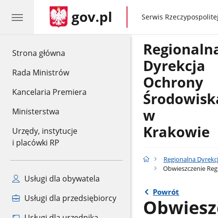
gov.pl
gov.pl
Serwis Rzeczypospolitej
Regionaln
gov.pl
Strona główna
Dyrekcja
Rada Ministrów
Ochrony
Kancelaria Premiera
Środowisk
w
Ministerstwa
Krakowie
Urzędy, instytucje
i placówki RP
Regionalna Dyrekc
Obwieszczenie Regi
Usługi dla obywatela
Powrót
Usługi dla przedsiębiorcy
Obwiesz
Usługi dla urzędnika