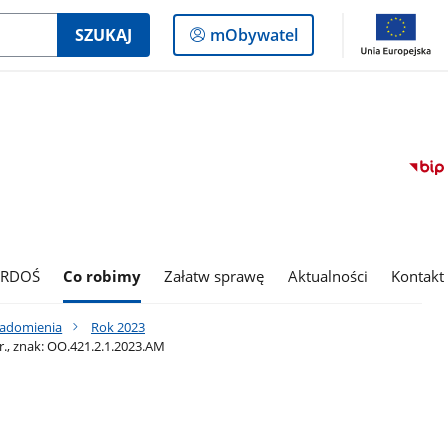
Logowanie
SZUKAJ
mObywatel
do
panelu
 RDOŚ
Co robimy
Załatw sprawę
Aktualności
Kontakt
iadomienia
Rok 2023
., znak: OO.421.2.1.2023.AM