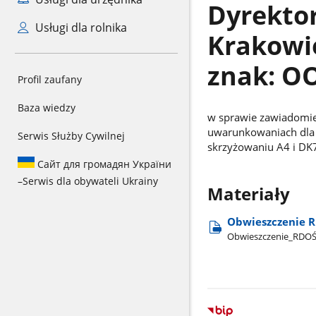
Dyrekto
Usługi dla rolnika
Krakowie
znak: OO
Profil zaufany
Baza wiedzy
w sprawie zawiadomie
uwarunkowaniach dla 
Serwis Służby Cywilnej
skrzyżowaniu A4 i DK7
Сайт для громадян України
–
Serwis dla obywateli Ukrainy
Materiały
Obwieszczenie RD
Obwieszczenie​_RDO