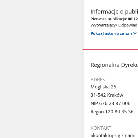
Informacje o publ
Pierwsza publikacja:
06.12
Wytwarzający/ Odpowiada
Pokaż historię zmian
stopka
Regionalna Dyrek
ADRES
Mogilska 25
31-542 Kraków
NIP 676 23 87 006
Regon 120 80 35 36
KONTAKT
Skontaktuj się z nami