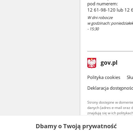
pod numerem:
12 61-98-120 lub 12 
W dni robocze
w godzinach: poniedziałek 
- 15:30
stopka
Strona
gov.pl
gov.pl
główna
gov.pl
Polityka cookies
Sł
Deklaracja dostępnośc
Strony dostępne w domenie
danych (adres e-mail oraz 
znajdują się w ich polityk
Treści teksto
Dbamy o Twoją prywatność
udostępniane