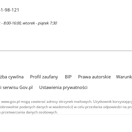
61-98-121
- 8:00-16:00, wtorek - piątek 7:30
użba cywilna
Profil zaufany
BIP
Prawa autorskie
Warunki
i serwisu Gov.pl
Ustawienia prywatności
 www.gov.pl mogą zawierać adresy skrzynek mailowych. Użytkownik korzystający
dobrowolnie podanych danych w wiadomości) w celu przesłania odpowiedzi na prz
ach przetwarzania danych osobowych.
we publikowane w serwisie (z wyłączeniem treści audiowizualnych), są
 na licencji typu Creative Commons: uznanie autorstwa - na tych samych