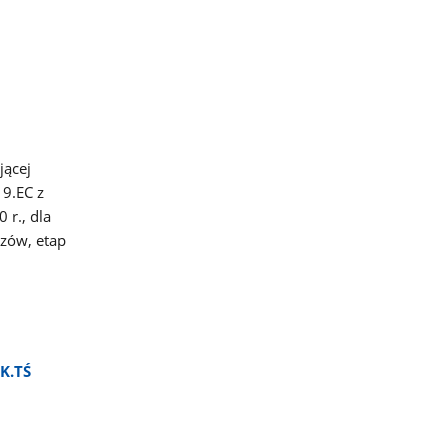
jącej
9.EC z
 r., dla
szów, etap
aK.TŚ