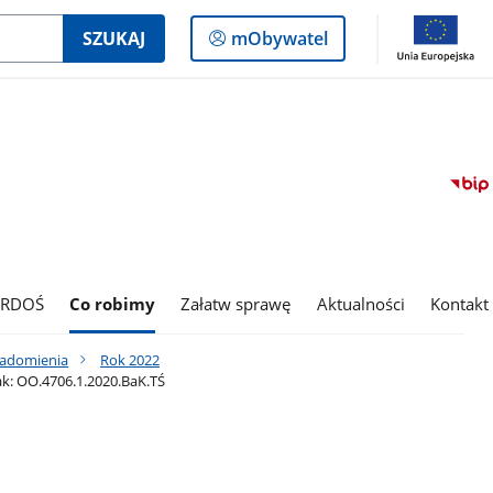
Logowanie
SZUKAJ
mObywatel
do
panelu
 RDOŚ
Co robimy
Załatw sprawę
Aktualności
Kontakt
iadomienia
Rok 2022
ak: OO.4706.1.2020.BaK.TŚ