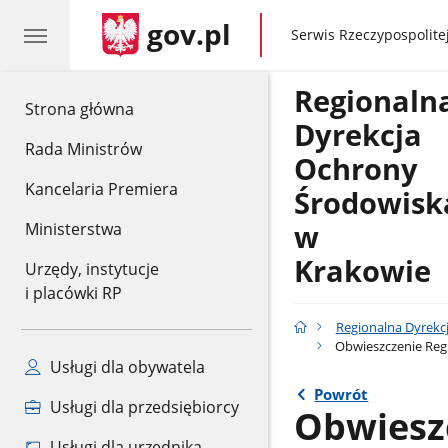
gov.pl
gov.pl
Serwis Rzeczypospolitej
Regionaln
gov.pl
Strona główna
Dyrekcja
Rada Ministrów
Ochrony
Kancelaria Premiera
Środowisk
w
Ministerstwa
Krakowie
Urzędy, instytucje
i placówki RP
Regionalna Dyrekc
Obwieszczenie Regi
Usługi dla obywatela
Powrót
Usługi dla przedsiębiorcy
Obwiesz
Usługi dla urzędnika