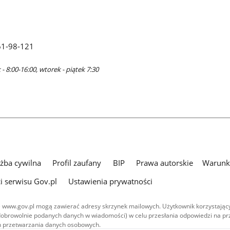
61-98-121
- 8:00-16:00, wtorek - piątek 7:30
użba cywilna
Profil zaufany
BIP
Prawa autorskie
Warunki
i serwisu Gov.pl
Ustawienia prywatności
 www.gov.pl mogą zawierać adresy skrzynek mailowych. Użytkownik korzystający
dobrowolnie podanych danych w wiadomości) w celu przesłania odpowiedzi na prz
ach przetwarzania danych osobowych.