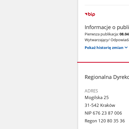
Informacje o publ
Pierwsza publikacja:
08.0
Wytwarzający/ Odpowiada
Pokaż historię zmian
stopka
Regionalna Dyrek
ADRES
Mogilska 25
31-542 Kraków
NIP 676 23 87 006
Regon 120 80 35 36