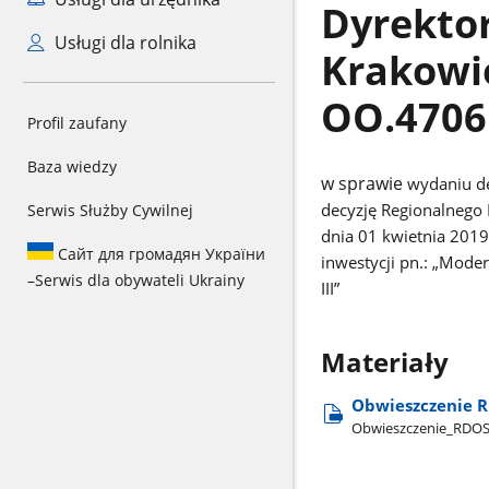
Dyrekto
Usługi dla rolnika
Krakowie
OO.4706
Profil zaufany
Baza wiedzy
w sprawie
wydaniu de
decyzję Regionalnego
Serwis Służby Cywilnej
dnia 01 kwietnia 2019
Сайт для громадян України
inwestycji pn.: „Moder
–
Serwis dla obywateli Ukrainy
III”
Materiały
Obwieszczenie R
Obwieszczenie​_RDO