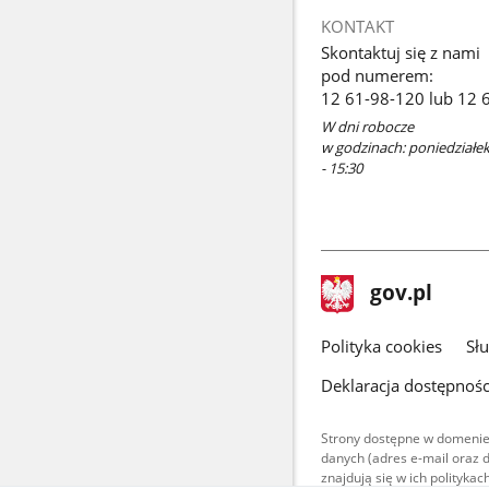
KONTAKT
Skontaktuj się z nami
pod numerem:
12 61-98-120 lub 12 
W dni robocze
w godzinach: poniedziałek 
- 15:30
stopka
Strona
gov.pl
gov.pl
główna
gov.pl
Polityka cookies
Sł
Deklaracja dostępnośc
Strony dostępne w domenie
danych (adres e-mail oraz 
znajdują się w ich polityk