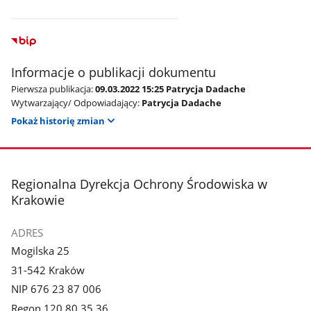
Informacje o publikacji dokumentu
Pierwsza publikacja:
09.03.2022 15:25 Patrycja Dadache
Wytwarzający/ Odpowiadający:
Patrycja Dadache
Pokaż historię zmian
stopka
Regionalna Dyrekcja Ochrony Środowiska w
Krakowie
ADRES
Mogilska 25
31-542 Kraków
NIP 676 23 87 006
Regon 120 80 35 36