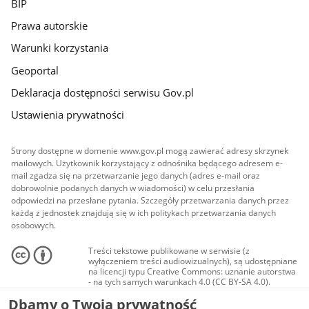
BIP
Prawa autorskie
Warunki korzystania
Geoportal
Deklaracja dostępności serwisu Gov.pl
Ustawienia prywatności
Strony dostępne w domenie www.gov.pl mogą zawierać adresy skrzynek
mailowych. Użytkownik korzystający z odnośnika będącego adresem e-
mail zgadza się na przetwarzanie jego danych (adres e-mail oraz
dobrowolnie podanych danych w wiadomości) w celu przesłania
odpowiedzi na przesłane pytania. Szczegóły przetwarzania danych przez
każdą z jednostek znajdują się w ich politykach przetwarzania danych
osobowych.
Treści tekstowe publikowane w serwisie (z
wyłączeniem treści audiowizualnych), są udostępniane
na licencji typu Creative Commons: uznanie autorstwa
- na tych samych warunkach 4.0 (CC BY-SA 4.0).
Materiały audiowizualne, w tym zdjęcia, materiały
Dbamy o Twoją prywatność
audio i wideo, są udostępniane na licencji typu