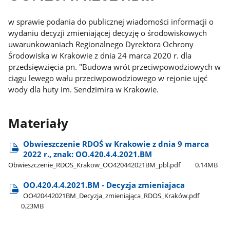
w sprawie podania do publicznej wiadomości informacji o
wydaniu decyzji zmieniającej decyzję o środowiskowych
uwarunkowaniach Regionalnego Dyrektora Ochrony
Środowiska w Krakowie z dnia 24 marca 2020 r. dla
przedsięwzięcia pn. "Budowa wrót przeciwpowodziowych w
ciągu lewego wału przeciwpowodziowego w rejonie ujęć
wody dla huty im. Sendzimira w Krakowie.
Materiały
Obwieszczenie RDOŚ w Krakowie z dnia 9 marca
2022 r., znak: OO.420.4.4.2021.BM
Obwieszczenie​_RDOS​_Krakow​_OO420442021BM​_pbl.pdf
0.14MB
OO.420.4.4.2021.BM - Decyzja zmieniajaca
OO420442021BM​_Decyzja​_zmieniająca​_RDOS​_Kraków.pdf
0.23MB