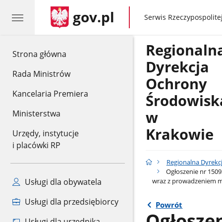
gov.pl
gov.pl
Serwis Rzeczypospolitej
Regionaln
gov.pl
Strona główna
Dyrekcja
Rada Ministrów
Ochrony
Kancelaria Premiera
Środowisk
w
Ministerstwa
Krakowie
Urzędy, instytucje
i placówki RP
Regionalna Dyrekc
Ogłoszenie nr 15093
wraz z prowadzeniem m
Usługi dla obywatela
Usługi dla przedsiębiorcy
Powrót
Ogłoszen
Usługi dla urzędnika