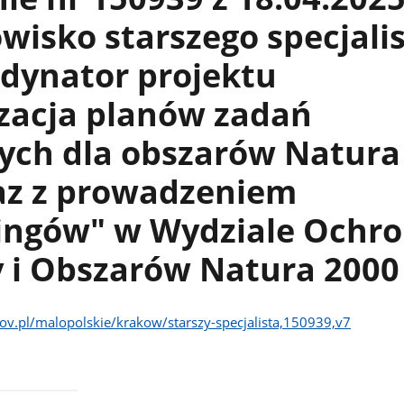
wisko starszego specjali
rdynator projektu
zacja planów zadań
ych dla obszarów Natura
az z prowadzeniem
ingów" w Wydziale Ochr
y i Obszarów Natura 2000
ov.pl/malopolskie/krakow/starszy-specjalista,150939,v7