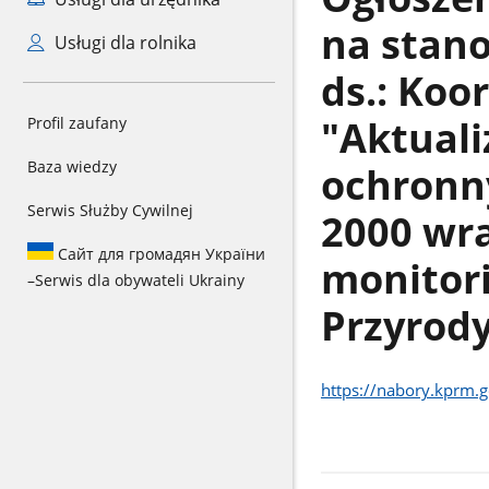
na stano
Usługi dla rolnika
ds.: Koo
"Aktuali
Profil zaufany
Baza wiedzy
ochronn
Serwis Służby Cywilnej
2000 wr
Сайт для громадян України
monitor
–
Serwis dla obywateli Ukrainy
Przyrod
https://nabory.kprm.g