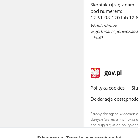
Skontaktuj się z nami
pod numerem:
12 61-98-120 lub 12 
W dni robocze
w godzinach: poniedziałek 
- 15:30
stopka
Strona
gov.pl
gov.pl
główna
gov.pl
Polityka cookies
Sł
Deklaracja dostępnośc
Strony dostępne w domenie
danych (adres e-mail oraz 
znajdują się w ich polityk
Treści teksto