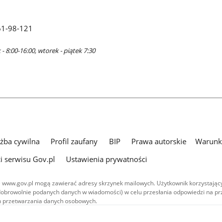
61-98-121
- 8:00-16:00, wtorek - piątek 7:30
użba cywilna
Profil zaufany
BIP
Prawa autorskie
Warunki
i serwisu Gov.pl
Ustawienia prywatności
 www.gov.pl mogą zawierać adresy skrzynek mailowych. Użytkownik korzystający
dobrowolnie podanych danych w wiadomości) w celu przesłania odpowiedzi na prz
ach przetwarzania danych osobowych.
we publikowane w serwisie (z wyłączeniem treści audiowizualnych), są