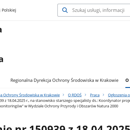
 Polskiej
a
a
Regionalna Dyrekcja Ochrony Środowiska w Krakowie
O
ja Ochrony Środowiska w Krakowie
O RDOŚ
Praca
Ogłoszenia 
9 z 18.04.2025 r., na stanowisko starszego specjalisty ds.: Koordynator p
onitoringów" w Wydziale Ochrony Przyrody i Obszarów Natura 2000
ie nr 150939 z 18.04.2025 