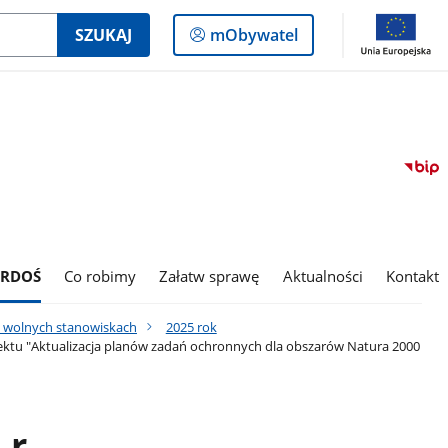
Logowanie
SZUKAJ
mObywatel
do
panelu
 RDOŚ
Co robimy
Załatw sprawę
Aktualności
Kontakt
o wolnych stanowiskach
2025 rok
rojektu "Aktualizacja planów zadań ochronnych dla obszarów Natura 2000
r.,