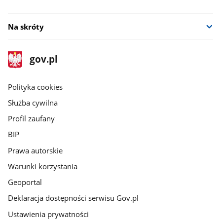
Na skróty
stopka
Strona
gov.pl
gov.pl
główna
gov.pl
Polityka cookies
Służba cywilna
Profil zaufany
BIP
Prawa autorskie
Warunki korzystania
Geoportal
Deklaracja dostępności serwisu Gov.pl
Ustawienia prywatności