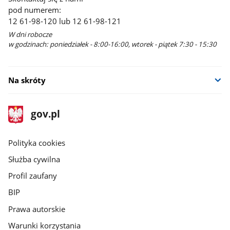
pod numerem:
12 61-98-120 lub 12 61-98-121
W dni robocze
w godzinach: poniedziałek - 8:00-16:00, wtorek - piątek 7:30 - 15:30
Na skróty
stopka
Strona
gov.pl
gov.pl
główna
gov.pl
Polityka cookies
Służba cywilna
Profil zaufany
BIP
Prawa autorskie
Warunki korzystania