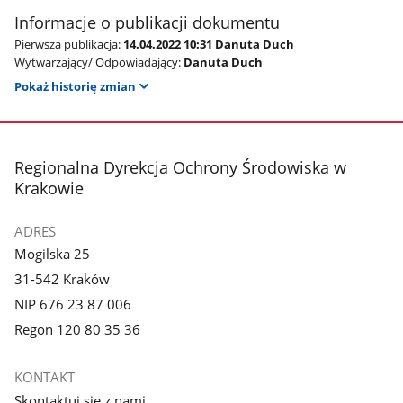
Informacje o publikacji dokumentu
Pierwsza publikacja:
14.04.2022 10:31 Danuta Duch
Wytwarzający/ Odpowiadający:
Danuta Duch
Pokaż historię zmian
stopka
Regionalna Dyrekcja Ochrony Środowiska w
Krakowie
ADRES
Mogilska 25
31-542 Kraków
NIP 676 23 87 006
Regon 120 80 35 36
KONTAKT
Skontaktuj się z nami