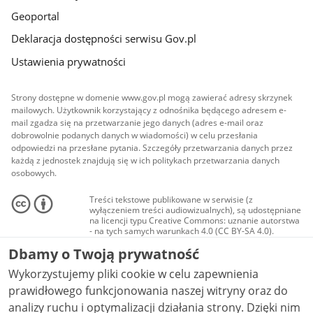
Geoportal
Deklaracja dostępności serwisu Gov.pl
Ustawienia prywatności
Strony dostępne w domenie www.gov.pl mogą zawierać adresy skrzynek
mailowych. Użytkownik korzystający z odnośnika będącego adresem e-
mail zgadza się na przetwarzanie jego danych (adres e-mail oraz
dobrowolnie podanych danych w wiadomości) w celu przesłania
odpowiedzi na przesłane pytania. Szczegóły przetwarzania danych przez
każdą z jednostek znajdują się w ich politykach przetwarzania danych
osobowych.
Treści tekstowe publikowane w serwisie (z
wyłączeniem treści audiowizualnych), są udostępniane
na licencji typu Creative Commons: uznanie autorstwa
- na tych samych warunkach 4.0 (CC BY-SA 4.0).
Materiały audiowizualne, w tym zdjęcia, materiały
Dbamy o Twoją prywatność
audio i wideo, są udostępniane na licencji typu
Creative Commons: uznanie autorstwa użycie
Wykorzystujemy pliki cookie w celu zapewnienia
niekomercyjne - bez utworów zależnych 4.0 (CC BY-
NC-ND 4.0), o ile nie jest to stwierdzone inaczej.
prawidłowego funkcjonowania naszej witryny oraz do
analizy ruchu i optymalizacji działania strony. Dzięki nim