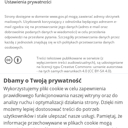
Ustawienia prywatności
Strony dostępne w domenie www.gov.pl mogą zawierać adresy skrzynek
mailowych. Użytkownik korzystający z odnośnika będącego adresem e-
mail zgadza się na przetwarzanie jego danych (adres e-mail oraz
dobrowolnie podanych danych w wiadomości) w celu przesłania
odpowiedzi na przesłane pytania. Szczegóły przetwarzania danych przez
każdą z jednostek znajdują się w ich politykach przetwarzania danych
osobowych.
Treści tekstowe publikowane w serwisie (z
wyłączeniem treści audiowizualnych), są udostępniane
na licencji typu Creative Commons: uznanie autorstwa
- na tych samych warunkach 4.0 (CC BY-SA 4.0).
Materiały audiowizualne, w tym zdjęcia, materiały
Dbamy o Twoją prywatność
audio i wideo, są udostępniane na licencji typu
Creative Commons: uznanie autorstwa użycie
Wykorzystujemy pliki cookie w celu zapewnienia
niekomercyjne - bez utworów zależnych 4.0 (CC BY-
NC-ND 4.0), o ile nie jest to stwierdzone inaczej.
prawidłowego funkcjonowania naszej witryny oraz do
analizy ruchu i optymalizacji działania strony. Dzięki nim
możemy lepiej dostosować treści do potrzeb
użytkowników i stale ulepszać nasze usługi. Pamiętaj, że
informacje przechowywane w plikach cookie mogą