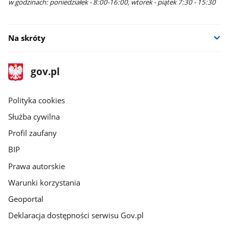
w godzinach: poniedziałek - 8:00-16:00, wtorek - piątek 7:30 - 15:30
Na skróty
stopka
Strona
gov.pl
gov.pl
główna
gov.pl
Polityka cookies
Służba cywilna
Profil zaufany
BIP
Prawa autorskie
Warunki korzystania
Geoportal
Deklaracja dostępności serwisu Gov.pl