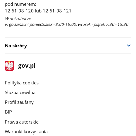
pod numerem:
12 61-98-120 lub 12 61-98-121
W dni robocze
w godzinach: poniedziałek - 8:00-16:00, wtorek - piątek 7:30 - 15:30
Na skróty
stopka
Strona
gov.pl
gov.pl
główna
gov.pl
Polityka cookies
Służba cywilna
Profil zaufany
BIP
Prawa autorskie
Warunki korzystania