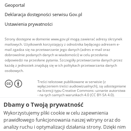
Geoportal
Deklaracja dostępności serwisu Gov.pl
Ustawienia prywatności
Strony dostępne w domenie www.gov.pl mogą zawierać adresy skrzynek
mailowych. Użytkownik korzystający z odnośnika będącego adresem e-
mail zgadza się na przetwarzanie jego danych (adres e-mail oraz
dobrowolnie podanych danych w wiadomości) w celu przesłania
odpowiedzi na przesłane pytania. Szczegóły przetwarzania danych przez
każdą z jednostek znajdują się w ich politykach przetwarzania danych
osobowych.
Treści tekstowe publikowane w serwisie (z
wyłączeniem treści audiowizualnych), są udostępniane
na licencji typu Creative Commons: uznanie autorstwa
- na tych samych warunkach 4.0 (CC BY-SA 4.0).
Materiały audiowizualne, w tym zdjęcia, materiały
Dbamy o Twoją prywatność
audio i wideo, są udostępniane na licencji typu
Creative Commons: uznanie autorstwa użycie
Wykorzystujemy pliki cookie w celu zapewnienia
niekomercyjne - bez utworów zależnych 4.0 (CC BY-
NC-ND 4.0), o ile nie jest to stwierdzone inaczej.
prawidłowego funkcjonowania naszej witryny oraz do
analizy ruchu i optymalizacji działania strony. Dzięki nim