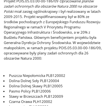
Projekt POIS.05.03.00-00-186/09
Opracowanie planów
zadań ochronnych dla obszarów Natura 2000 na obszarze
Polski
miał zasięg ogólnokrajowy i był realizowany w latach
2009-2015. Projekt współfinansowany był w 80% ze
środków pochodzących z Europejskiego Funduszu Rozwoju
Regionalnego w ramach V Priorytetu Programu
Operacyjnego Infrastruktura i Środowisko, a w 20% z
Budżetu Państwa. Głównym beneficjentem projektu była
Generalna Dyrekcja Ochrony Środowiska. W województwie
małopolskim, w ramach projektu POIS.05.03.00-00-186/09,
opracowywane były plany zadań ochronnych dla 26
obszarów Natura 2000:
Puszcza Niepołomicka PLB120002
Dolina Dolnej Soły PLB120004
Dolina Dolnej Skawy PLB120005
Pasmo Policy PLB120006
Stawy w Brzeszczach PLB120009
Czarna Orawa PLH120002