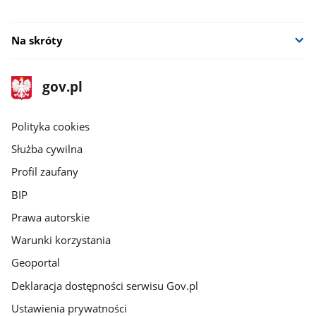
Na skróty
stopka
Strona
gov.pl
gov.pl
główna
gov.pl
Polityka cookies
Służba cywilna
Profil zaufany
BIP
Prawa autorskie
Warunki korzystania
Geoportal
Deklaracja dostępności serwisu Gov.pl
Ustawienia prywatności