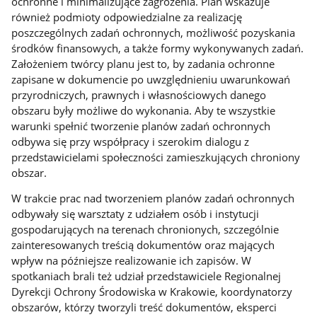
ochronne i minimalizujące zagrożenia. Plan wskazuje
również podmioty odpowiedzialne za realizację
poszczególnych zadań ochronnych, możliwość pozyskania
środków finansowych, a także formy wykonywanych zadań.
Założeniem twórcy planu jest to, by zadania ochronne
zapisane w dokumencie po uwzględnieniu uwarunkowań
przyrodniczych, prawnych i własnościowych danego
obszaru były możliwe do wykonania. Aby te wszystkie
warunki spełnić tworzenie planów zadań ochronnych
odbywa się przy współpracy i szerokim dialogu z
przedstawicielami społeczności zamieszkujących chroniony
obszar.
W trakcie prac nad tworzeniem planów zadań ochronnych
odbywały się warsztaty z udziałem osób i instytucji
gospodarujących na terenach chronionych, szczególnie
zainteresowanych treścią dokumentów oraz mających
wpływ na późniejsze realizowanie ich zapisów. W
spotkaniach brali też udział przedstawiciele Regionalnej
Dyrekcji Ochrony Środowiska w Krakowie, koordynatorzy
obszarów, którzy tworzyli treść dokumentów, eksperci