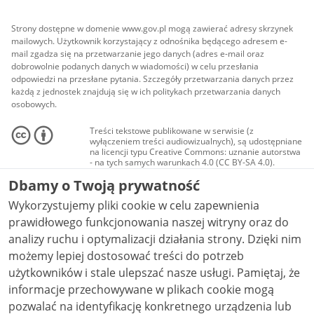
Strony dostępne w domenie www.gov.pl mogą zawierać adresy skrzynek
mailowych. Użytkownik korzystający z odnośnika będącego adresem e-
mail zgadza się na przetwarzanie jego danych (adres e-mail oraz
dobrowolnie podanych danych w wiadomości) w celu przesłania
odpowiedzi na przesłane pytania. Szczegóły przetwarzania danych przez
każdą z jednostek znajdują się w ich politykach przetwarzania danych
osobowych.
Treści tekstowe publikowane w serwisie (z
wyłączeniem treści audiowizualnych), są udostępniane
na licencji typu Creative Commons: uznanie autorstwa
- na tych samych warunkach 4.0 (CC BY-SA 4.0).
Materiały audiowizualne, w tym zdjęcia, materiały
Dbamy o Twoją prywatność
audio i wideo, są udostępniane na licencji typu
Creative Commons: uznanie autorstwa użycie
Wykorzystujemy pliki cookie w celu zapewnienia
niekomercyjne - bez utworów zależnych 4.0 (CC BY-
NC-ND 4.0), o ile nie jest to stwierdzone inaczej.
prawidłowego funkcjonowania naszej witryny oraz do
analizy ruchu i optymalizacji działania strony. Dzięki nim
możemy lepiej dostosować treści do potrzeb
użytkowników i stale ulepszać nasze usługi. Pamiętaj, że
informacje przechowywane w plikach cookie mogą
pozwalać na identyfikację konkretnego urządzenia lub