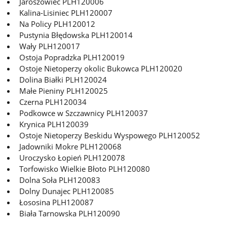
Jaroszowiec PLH120006
Kalina-Lisiniec PLH120007
Na Policy PLH120012
Pustynia Błędowska PLH120014
Wały PLH120017
Ostoja Popradzka PLH120019
Ostoje Nietoperzy okolic Bukowca PLH120020
Dolina Białki PLH120024
Małe Pieniny PLH120025
Czerna PLH120034
Podkowce w Szczawnicy PLH120037
Krynica PLH120039
Ostoje Nietoperzy Beskidu Wyspowego PLH120052
Jadowniki Mokre PLH120068
Uroczysko Łopień PLH120078
Torfowisko Wielkie Błoto PLH120080
Dolna Soła PLH120083
Dolny Dunajec PLH120085
Łososina PLH120087
Biała Tarnowska PLH120090