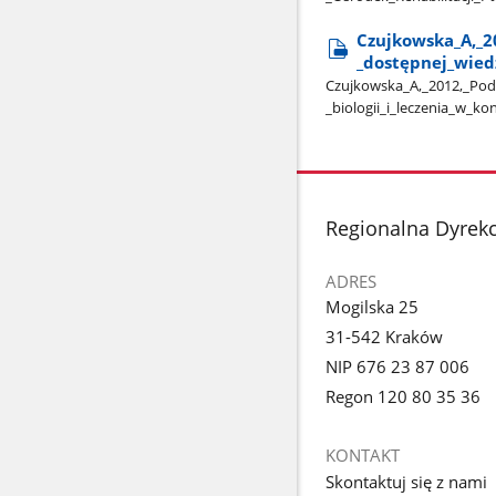
Czujkowska​_A,​_2
_dostępnej​_wiedzy
Czujkowska​_A,​_2012,​_Pod
_biologii​_i​_leczenia​_w​_ko
stopka
Regionalna Dyrek
ADRES
Mogilska 25
31-542 Kraków
NIP 676 23 87 006
Regon 120 80 35 36
KONTAKT
Skontaktuj się z nami