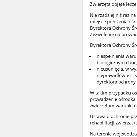
Zwierzęta objęte lecz
Nie rzadziej niż raz n
miejsce położenia ośro
Dyrektora Ochrony Śro
Zezwolenie na prowadz
Dyrektora Ochrony Śr
niespełnienia waru
biologicznym dane
nieusunięcia, w w
nieprawidłowości 
dyrektora ochrony
W takim przypadku ośr
prowadzenie ośrodka 
zwierzętom warunki o
Ustawa o ochronie pr
rehabilitacji zwierząt 
Na terenie województw