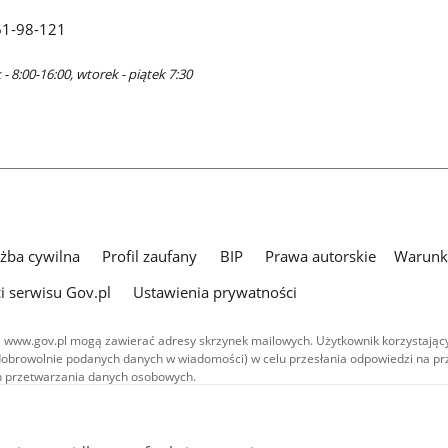
61-98-121
- 8:00-16:00, wtorek - piątek 7:30
użba cywilna
Profil zaufany
BIP
Prawa autorskie
Warunki
i serwisu Gov.pl
Ustawienia prywatności
 www.gov.pl mogą zawierać adresy skrzynek mailowych. Użytkownik korzystający
dobrowolnie podanych danych w wiadomości) w celu przesłania odpowiedzi na prz
ach przetwarzania danych osobowych.
we publikowane w serwisie (z wyłączeniem treści audiowizualnych), są
 na licencji typu Creative Commons: uznanie autorstwa - na tych samych
 (CC BY-SA 4.0). Materiały audiowizualne, w tym zdjęcia, materiały audio i wideo