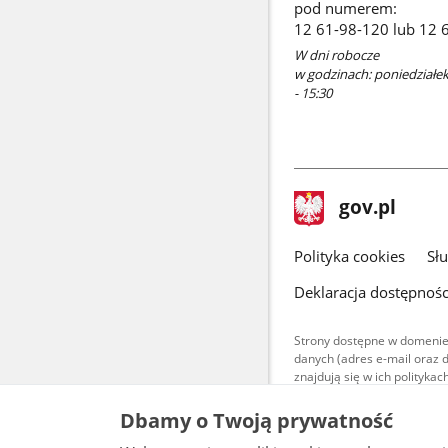
pod numerem:
12 61-98-120 lub 12 
W dni robocze
w godzinach: poniedziałek 
- 15:30
stopka
Strona
gov.pl
gov.pl
główna
gov.pl
Polityka cookies
Sł
Deklaracja dostępnośc
Strony dostępne w domenie
danych (adres e-mail oraz 
znajdują się w ich polityk
Treści teksto
Dbamy o Twoją prywatność
udostępniane
warunkach 4.0