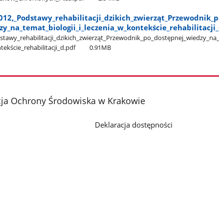
012,​_Podstawy​_rehabilitacji​_dzikich​_zwierząt​_Przewodnik​_p
​_na​_temat​_biologii​_i​_leczenia​_w​_kontekście​_rehabilitacji​
stawy​_rehabilitacji​_dzikich​_zwierząt​_Przewodnik​_po​_dostępnej​_wiedzy​_na​
ntekście​_rehabilitacji​_d.pdf
0.91MB
cja Ochrony Środowiska w Krakowie
Deklaracja dostępności