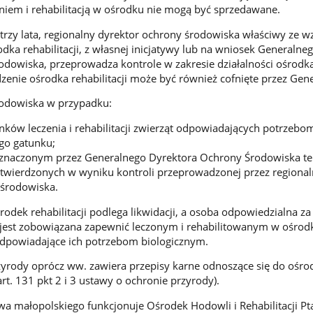
eniem i rehabilitacją w ośrodku nie mogą być sprzedawane.
a trzy lata, regionalny dyrektor ochrony środowiska właściwy ze w
dka rehabilitacji, z własnej inicjatywy lub na wniosek Generalne
dowiska, przeprowadza kontrole w zakresie działalności ośrodka
enie ośrodka rehabilitacji może być również cofnięte przez Ge
odowiska w przypadku:
nków leczenia i rehabilitacji zwierząt odpowiadających potrzebo
go gatunku;
yznaczonym przez Generalnego Dyrektora Ochrony Środowiska te
stwierdzonych w wyniku kontroli przeprowadzonej przez regiona
 środowiska.
odek rehabilitacji podlega likwidacji, a osoba odpowiedzialna za
jest zobowiązana zapewnić leczonym i rehabilitowanym w ośrod
dpowiadające ich potrzebom biologicznym.
zyrody oprócz ww. zawiera przepisy karne odnoszące się do ośr
(art. 131 pkt 2 i 3 ustawy o ochronie przyrody).
a małopolskiego funkcjonuje Ośrodek Hodowli i Rehabilitacji P