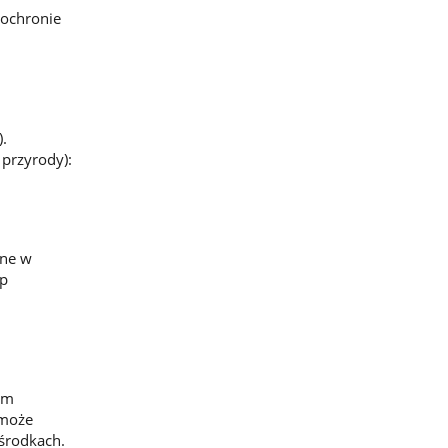
 ochronie
.
 przyrody):
ane w
up
ym
 może
środkach.