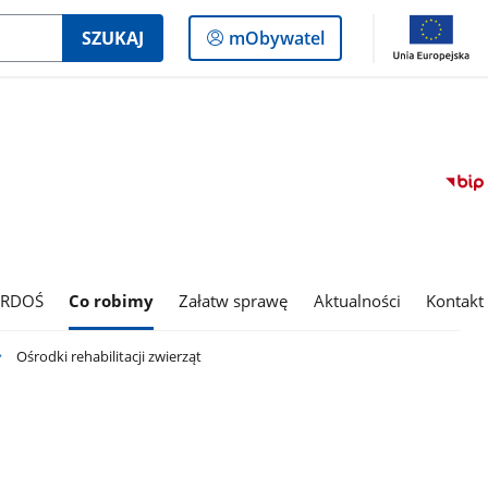
Logowanie
SZUKAJ
mObywatel
do
panelu
 RDOŚ
Co robimy
Załatw sprawę
Aktualności
Kontakt
Ośrodki rehabilitacji zwierząt