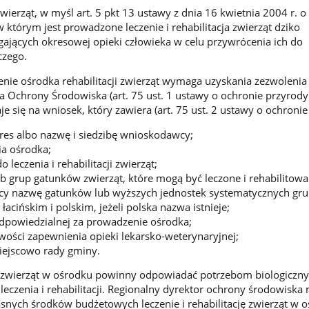
zwierząt, w myśl art. 5 pkt 13 ustawy z dnia 16 kwietnia 2004 r. o
w którym jest prowadzone leczenie i rehabilitacja zwierząt dziko
jących okresowej opieki człowieka w celu przywrócenia ich do
czego.
nie ośrodka rehabilitacji zwierząt wymaga uzyskania zezwolenia
 Ochrony Środowiska (art. 75 ust. 1 ustawy o ochronie przyrody)
e się na wniosek, który zawiera (art. 75 ust. 2 ustawy o ochronie
dres albo nazwę i siedzibę wnioskodawcy;
ia ośrodka;
 leczenia i rehabilitacji zwierząt;
 grup gatunków zwierząt, które mogą być leczone i rehabilitow
ący nazwę gatunków lub wyższych jednostek systematycznych gr
acińskim i polskim, jeżeli polska nazwa istnieje;
dpowiedzialnej za prowadzenie ośrodka;
wości zapewnienia opieki lekarsko-weterynaryjnej;
iejscowo rady gminy.
zwierząt w ośrodku powinny odpowiadać potrzebom biologiczn
 leczenia i rehabilitacji. Regionalny dyrektor ochrony środowiska
nych środków budżetowych leczenie i rehabilitację zwierząt w o