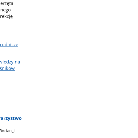
erzęta
śnego
rekcję
yrodnicze
 wiedzy na
łośników
warzystwo​
ocian​_i​