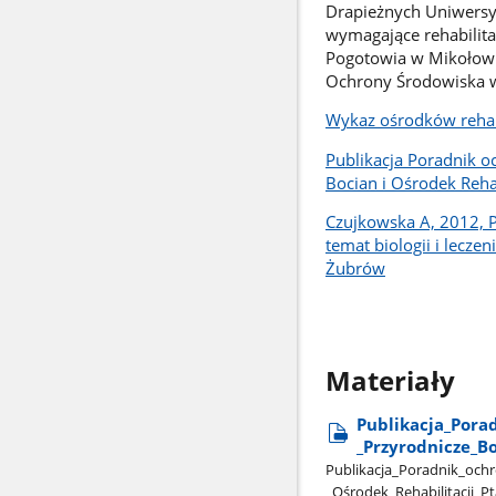
Drapieżnych Uniwersyt
wymagające rehabilit
Pogotowia w Mikołowie
Ochrony Środowiska 
Wykaz ośrodków rehabi
Publikacja Poradnik o
Bocian i Ośrodek Reha
Czujkowska A, 2012, P
temat biologii i lecze
Żubrów
Materiały
Publikacja​_Porad
_Przyrodnicze​_Bo
Publikacja​_Poradnik​_ochro
_Ośrodek​_Rehabilitacji​_