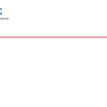
o​
_d
_temat​