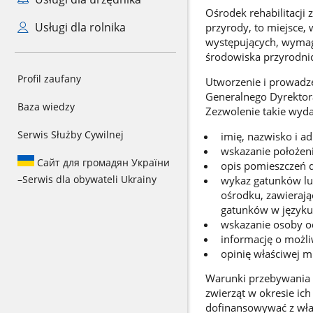
Ośrodek rehabilitacji 
Usługi dla rolnika
przyrody, to miejsce, 
występujących, wymaga
środowiska przyrodni
Profil zaufany
Utworzenie i prowadze
Generalnego Dyrektora
Baza wiedzy
Zezwolenie takie wydaj
Serwis Służby Cywilnej
imię, nazwisko i a
wskazanie położen
Сайт для громадян України
opis pomieszczeń do
–
Serwis dla obywateli Ukrainy
wykaz gatunków lub
ośrodku, zawieraj
gatunków w języku ł
wskazanie osoby o
informację o możli
opinię właściwej m
Warunki przebywania 
zwierząt w okresie ich
dofinansowywać z włas