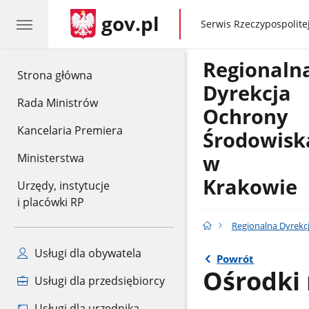
gov.pl
gov.pl
Serwis Rzeczypospolitej
Regionaln
gov.pl
Strona główna
Dyrekcja
Rada Ministrów
Ochrony
Kancelaria Premiera
Środowisk
w
Ministerstwa
Krakowie
Urzędy, instytucje
i placówki RP
Regionalna Dyrekc
Usługi dla obywatela
Powrót
Ośrodki 
Usługi dla przedsiębiorcy
Usługi dla urzędnika