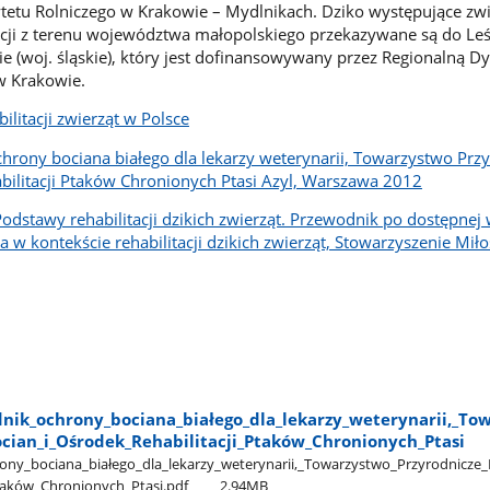
etu Rolniczego w Krakowie – Mydlnikach. Dziko występujące zwi
acji z terenu województwa małopolskiego przekazywane są do Le
 (woj. śląskie), który jest dofinansowywany przez Regionalną Dy
w Krakowie.
litacji zwierząt w Polsce
chrony bociana białego dla lekarzy weterynarii, Towarzystwo Prz
bilitacji Ptaków Chronionych Ptasi Azyl, Warszawa 2012
odstawy rehabilitacji dzikich zwierząt. Przewodnik po dostępnej
nia w kontekście rehabilitacji dzikich zwierząt, Stowarzyszenie Mi
nik​_ochrony​_bociana​_białego​_dla​_lekarzy​_weterynarii,​_To
cian​_i​_Ośrodek​_Rehabilitacji​_Ptaków​_Chronionych​_Ptasi
ny​_bociana​_białego​_dla​_lekarzy​_weterynarii,​_Towarzystwo​_Przyrodnicze​_B
Ptaków​_Chronionych​_Ptasi.pdf
2.94MB