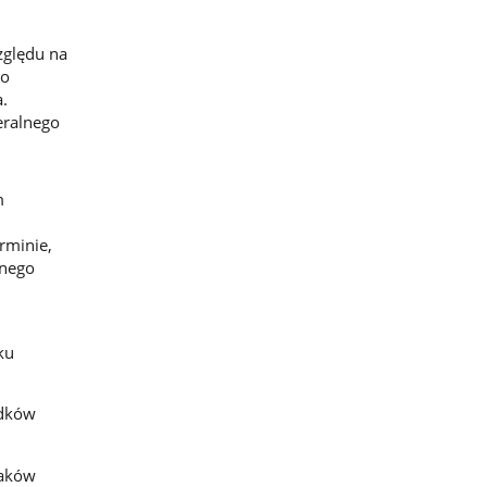
zględu na
go
.
neralnego
m
rminie,
lnego
ku
odków
taków