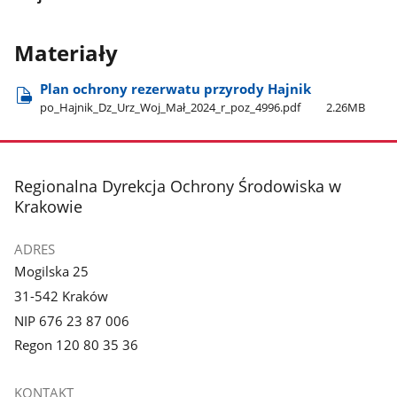
Materiały
Plan ochrony rezerwatu przyrody Hajnik
po​_Hajnik​_Dz​_Urz​_Woj​_Mał​_2024​_r​_poz​_4996.pdf
2.26MB
stopka
Regionalna Dyrekcja Ochrony Środowiska w
Krakowie
ADRES
Mogilska 25
31-542 Kraków
NIP 676 23 87 006
Regon 120 80 35 36
KONTAKT