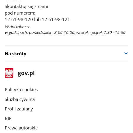
Skontaktuj się z nami
pod numerem:
12 61-98-120 lub 12 61-98-121
W dni robocze
w godzinach: poniedziałek - 8:00-16:00, wtorek - piątek 7:30 - 15:30
Na skróty
stopka
Strona
gov.pl
gov.pl
główna
gov.pl
Polityka cookies
Służba cywilna
Profil zaufany
BIP
Prawa autorskie