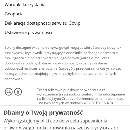
Warunki korzystania
Geoportal
Deklaracja dostępności serwisu Gov.pl
Ustawienia prywatności
Strony dostępne w domenie www.gov.pl mogą zawierać adresy skrzynek
mailowych. Użytkownik korzystający z odnośnika będącego adresem e-
mail zgadza się na przetwarzanie jego danych (adres e-mail oraz
dobrowolnie podanych danych w wiadomości) w celu przesłania
odpowiedzi na przesłane pytania. Szczegóły przetwarzania danych przez
każdą z jednostek znajdują się w ich politykach przetwarzania danych
osobowych.
Treści tekstowe publikowane w serwisie (z
wyłączeniem treści audiowizualnych), są udostępniane
na licencji typu Creative Commons: uznanie autorstwa
- na tych samych warunkach 4.0 (CC BY-SA 4.0).
Materiały audiowizualne, w tym zdjęcia, materiały
Dbamy o Twoją prywatność
audio i wideo, są udostępniane na licencji typu
Creative Commons: uznanie autorstwa użycie
Wykorzystujemy pliki cookie w celu zapewnienia
niekomercyjne - bez utworów zależnych 4.0 (CC BY-
NC-ND 4.0), o ile nie jest to stwierdzone inaczej.
prawidłowego funkcjonowania naszej witryny oraz do