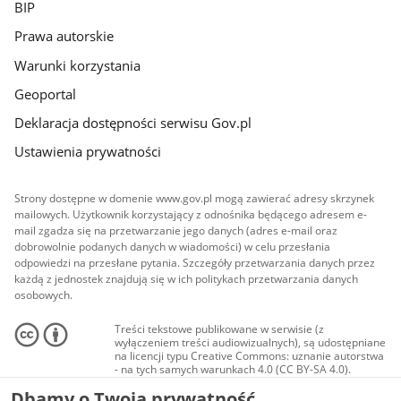
BIP
Prawa autorskie
Warunki korzystania
Geoportal
Deklaracja dostępności serwisu Gov.pl
Ustawienia prywatności
Strony dostępne w domenie www.gov.pl mogą zawierać adresy skrzynek
mailowych. Użytkownik korzystający z odnośnika będącego adresem e-
mail zgadza się na przetwarzanie jego danych (adres e-mail oraz
dobrowolnie podanych danych w wiadomości) w celu przesłania
odpowiedzi na przesłane pytania. Szczegóły przetwarzania danych przez
każdą z jednostek znajdują się w ich politykach przetwarzania danych
osobowych.
Treści tekstowe publikowane w serwisie (z
wyłączeniem treści audiowizualnych), są udostępniane
na licencji typu Creative Commons: uznanie autorstwa
- na tych samych warunkach 4.0 (CC BY-SA 4.0).
Materiały audiowizualne, w tym zdjęcia, materiały
Dbamy o Twoją prywatność
audio i wideo, są udostępniane na licencji typu