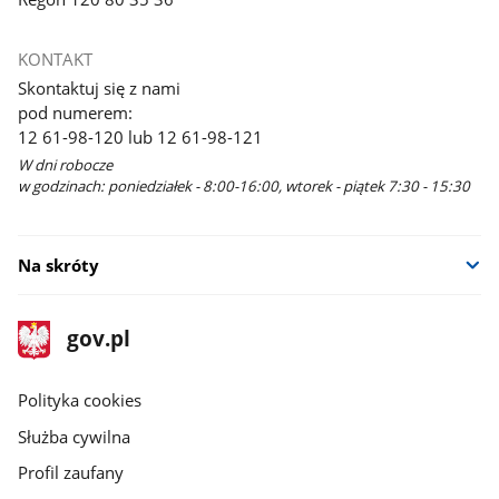
KONTAKT
Skontaktuj się z nami
pod numerem:
12 61-98-120 lub 12 61-98-121
W dni robocze
w godzinach: poniedziałek - 8:00-16:00, wtorek - piątek 7:30 - 15:30
Na skróty
stopka
Strona
gov.pl
gov.pl
główna
gov.pl
Polityka cookies
Służba cywilna
Profil zaufany