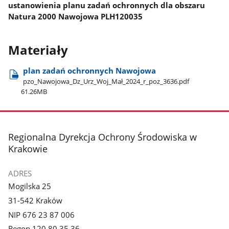
ustanowienia planu zadań ochronnych dla obszaru
Natura 2000 Nawojowa PLH120035
Materiały
plan zadań ochronnych Nawojowa
pzo​_Nawojowa​_Dz​_Urz​_Woj​_Mał​_2024​_r​_poz​_3636.pdf
61.26MB
stopka
Regionalna Dyrekcja Ochrony Środowiska w
Krakowie
ADRES
Mogilska 25
31-542 Kraków
NIP 676 23 87 006
Regon 120 80 35 36