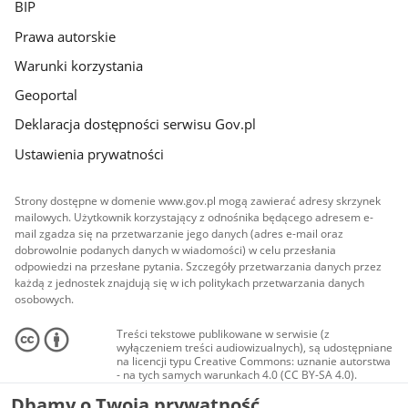
BIP
Prawa autorskie
Warunki korzystania
Geoportal
Deklaracja dostępności serwisu Gov.pl
Ustawienia prywatności
Strony dostępne w domenie www.gov.pl mogą zawierać adresy skrzynek
mailowych. Użytkownik korzystający z odnośnika będącego adresem e-
mail zgadza się na przetwarzanie jego danych (adres e-mail oraz
dobrowolnie podanych danych w wiadomości) w celu przesłania
odpowiedzi na przesłane pytania. Szczegóły przetwarzania danych przez
każdą z jednostek znajdują się w ich politykach przetwarzania danych
osobowych.
Treści tekstowe publikowane w serwisie (z
wyłączeniem treści audiowizualnych), są udostępniane
na licencji typu Creative Commons: uznanie autorstwa
- na tych samych warunkach 4.0 (CC BY-SA 4.0).
Materiały audiowizualne, w tym zdjęcia, materiały
Dbamy o Twoją prywatność
audio i wideo, są udostępniane na licencji typu