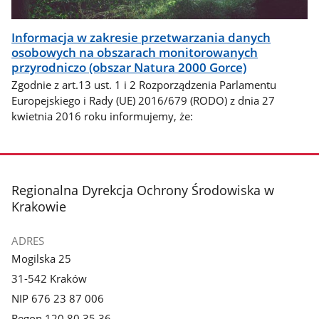
Informacja w zakresie przetwarzania danych
osobowych na obszarach monitorowanych
przyrodniczo (obszar Natura 2000 Gorce)
Zgodnie z art.13 ust. 1 i 2 Rozporządzenia Parlamentu
Europejskiego i Rady (UE) 2016/679 (RODO) z dnia 27
kwietnia 2016 roku informujemy, że:
stopka
Regionalna Dyrekcja Ochrony Środowiska w
Krakowie
ADRES
Mogilska 25
31-542 Kraków
NIP 676 23 87 006
Regon 120 80 35 36