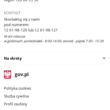
KONTAKT
Skontaktuj się z nami
pod numerem:
12 61-98-120 lub 12 61-98-121
W dni robocze
w godzinach: poniedziałek - 8:00-16:00, wtorek - piątek 7:30 - 15:30
Na skróty
stopka
Strona
gov.pl
gov.pl
główna
gov.pl
Polityka cookies
Służba cywilna
Profil zaufany