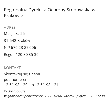
stopka
Regionalna Dyrekcja Ochrony Środowiska w
Krakowie
ADRES
Mogilska 25
31-542 Kraków
NIP 676 23 87 006
Regon 120 80 35 36
KONTAKT
Skontaktuj się z nami
pod numerem:
12 61-98-120 lub 12 61-98-121
W dni robocze
w godzinach: poniedziałek - 8:00-16:00, wtorek - piątek 7:30 - 15:30