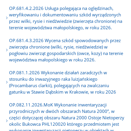
OP.681.4.2.2026 Usługa polegająca na oględzinach,
weryfikowaniu i dokumentowaniu szkód wyrządzonych
przez wilki, rysie i niedźwiedzie (zwierzęta chronione) na
terenie województwa małopolskiego, w roku 2026.
OP.681.4.3.2026 Wycena szkód spowodowanych przez
zwierzęta chronione (wilki, rysie, niedźwiedzie) w
pogłowiu zwierząt gospodarskich (owce, kozy) na terenie
województwa małopolskiego w roku 2026.
OP.081.1.2026 Wykonanie działań zaradczych w
stosunku do inwazyjnego raka luizjańskiego
(Procambarus clarkii), polegających na zwalczaniu
gatunku w Stawie Dąbskim w Krakowie, w roku 2026
OP.082.11.2026.MoK Wykonanie inwentaryzacji
przyrodniczych w dwóch obszarach Natura 2000”, w
części dotyczącej obszaru Natura 2000 Ostoje Nietoperzy
okolic Bukowca PHL120020 którego przedmiotem jest
wykonanie inwentaryzacji nietoperzy w obiektach w