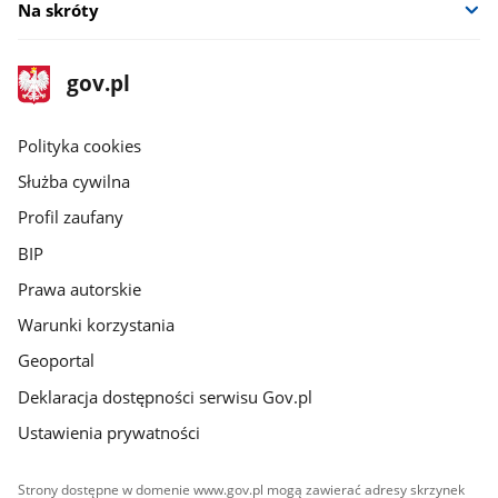
Na skróty
stopka
Strona
gov.pl
gov.pl
główna
gov.pl
Polityka cookies
Służba cywilna
Profil zaufany
BIP
Prawa autorskie
Warunki korzystania
Geoportal
Deklaracja dostępności serwisu Gov.pl
Ustawienia prywatności
Strony dostępne w domenie www.gov.pl mogą zawierać adresy skrzynek