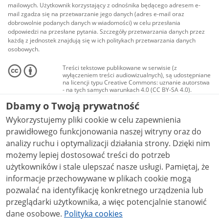
mailowych. Użytkownik korzystający z odnośnika będącego adresem e-
mail zgadza się na przetwarzanie jego danych (adres e-mail oraz
dobrowolnie podanych danych w wiadomości) w celu przesłania
odpowiedzi na przesłane pytania. Szczegóły przetwarzania danych przez
każdą z jednostek znajdują się w ich politykach przetwarzania danych
osobowych.
Treści tekstowe publikowane w serwisie (z
wyłączeniem treści audiowizualnych), są udostępniane
na licencji typu Creative Commons: uznanie autorstwa
- na tych samych warunkach 4.0 (CC BY-SA 4.0).
Materiały audiowizualne, w tym zdjęcia, materiały
Dbamy o Twoją prywatność
audio i wideo, są udostępniane na licencji typu
Creative Commons: uznanie autorstwa użycie
Wykorzystujemy pliki cookie w celu zapewnienia
niekomercyjne - bez utworów zależnych 4.0 (CC BY-
NC-ND 4.0), o ile nie jest to stwierdzone inaczej.
prawidłowego funkcjonowania naszej witryny oraz do
analizy ruchu i optymalizacji działania strony. Dzięki nim
możemy lepiej dostosować treści do potrzeb
użytkowników i stale ulepszać nasze usługi. Pamiętaj, że
informacje przechowywane w plikach cookie mogą
pozwalać na identyfikację konkretnego urządzenia lub
przeglądarki użytkownika, a więc potencjalnie stanowić
dane osobowe.
Polityka cookies