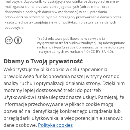
mailowych. Użytkownik korzystający z odnośnika będącego adresem e-
mail zgadza się na przetwarzanie jego danych (adres e-mail oraz
dobrowolnie podanych danych w wiadomości) w celu przesłania
odpowiedzi na przesłane pytania. Szczegóły przetwarzania danych przez
każdą z jednostek znajdują się w ich politykach przetwarzania danych
osobowych.
Treści tekstowe publikowane w serwisie (z
wyłączeniem treści audiowizualnych), są udostępniane
na licencji typu Creative Commons: uznanie autorstwa
- na tych samych warunkach 4.0 (CC BY-SA 4.0).
Materiały audiowizualne, w tym zdjęcia, materiały
Dbamy o Twoją prywatność
audio i wideo, są udostępniane na licencji typu
Creative Commons: uznanie autorstwa użycie
Wykorzystujemy pliki cookie w celu zapewnienia
niekomercyjne - bez utworów zależnych 4.0 (CC BY-
NC-ND 4.0), o ile nie jest to stwierdzone inaczej.
prawidłowego funkcjonowania naszej witryny oraz do
analizy ruchu i optymalizacji działania strony. Dzięki nim
możemy lepiej dostosować treści do potrzeb
użytkowników i stale ulepszać nasze usługi. Pamiętaj, że
informacje przechowywane w plikach cookie mogą
pozwalać na identyfikację konkretnego urządzenia lub
przeglądarki użytkownika, a więc potencjalnie stanowić
dane osobowe.
Polityka cookies