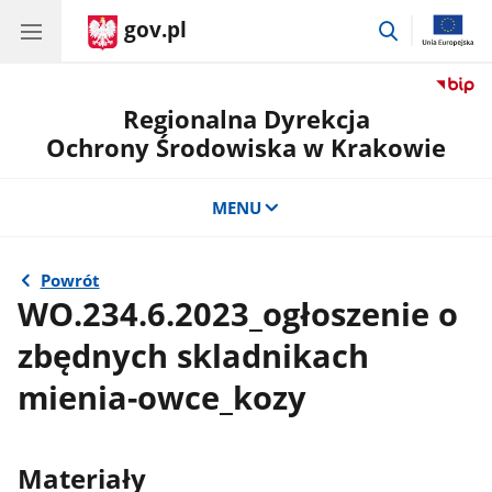
gov.pl
przejdź
do
wyszukiwar
Regionalna Dyrekcja
Ochrony Środowiska w Krakowie
MENU
Powrót
WO.234.6.2023_ogłoszenie o
zbędnych skladnikach
mienia-owce_kozy
Materiały