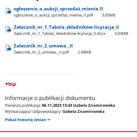
ogłoszenie​_o​_aukcji​_sprzedaż​_mienia​_II
ogłoszenie​_o​_aukcji​_sprzedaż​_mienia​_II.pdf
3.05MB
Załacznik​_nr​_1​_Tabela​_składników-licytacja​_II
Załacznik​_nr​_1​_Tabela​_składników-licytacja​_II.docx
0.03MB
Załacznik​_nr​_2​_umowa​_​_II
Załacznik​_nr​_2​_umowa​_​_II.pdf
2.99MB
Informacje o publikacji dokumentu
Pierwsza publikacja:
06.11.2023 13:43 Izabela Znamirowska
Wytwarzający/ Odpowiadający:
Izabela Znamirowska
Pokaż historię zmian