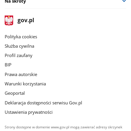
Na skróty
stopka
Strona
gov.pl
gov.pl
główna
gov.pl
Polityka cookies
Służba cywilna
Profil zaufany
BIP
Prawa autorskie
Warunki korzystania
Geoportal
Deklaracja dostępności serwisu Gov.pl
Ustawienia prywatności
Strony dostępne w domenie www.gov.pl mogą zawierać adresy skrzynek