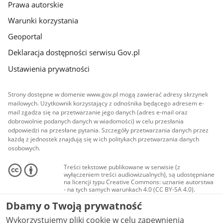
Prawa autorskie
Warunki korzystania
Geoportal
Deklaracja dostępności serwisu Gov.pl
Ustawienia prywatności
Strony dostępne w domenie www.gov.pl mogą zawierać adresy skrzynek
mailowych. Użytkownik korzystający z odnośnika będącego adresem e-
mail zgadza się na przetwarzanie jego danych (adres e-mail oraz
dobrowolnie podanych danych w wiadomości) w celu przesłania
odpowiedzi na przesłane pytania. Szczegóły przetwarzania danych przez
każdą z jednostek znajdują się w ich politykach przetwarzania danych
osobowych.
Treści tekstowe publikowane w serwisie (z
wyłączeniem treści audiowizualnych), są udostępniane
na licencji typu Creative Commons: uznanie autorstwa
- na tych samych warunkach 4.0 (CC BY-SA 4.0).
Materiały audiowizualne, w tym zdjęcia, materiały
Dbamy o Twoją prywatność
audio i wideo, są udostępniane na licencji typu
Creative Commons: uznanie autorstwa użycie
Wykorzystujemy pliki cookie w celu zapewnienia
niekomercyjne - bez utworów zależnych 4.0 (CC BY-