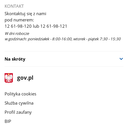
KONTAKT
Skontaktuj się z nami
pod numerem:
12 61-98-120 lub 12 61-98-121
W dni robocze
w godzinach: poniedziałek - 8:00-16:00, wtorek - piątek 7:30 - 15:30
Na skróty
stopka
Strona
gov.pl
gov.pl
główna
gov.pl
Polityka cookies
Służba cywilna
Profil zaufany
BIP