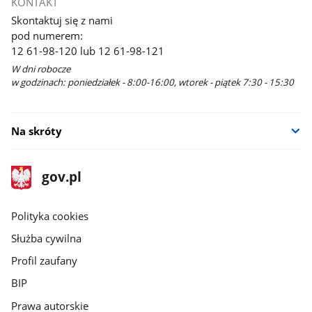
KONTAKT
Skontaktuj się z nami
pod numerem:
12 61-98-120 lub 12 61-98-121
W dni robocze
w godzinach: poniedziałek - 8:00-16:00, wtorek - piątek 7:30 - 15:30
Na skróty
stopka
Strona
gov.pl
gov.pl
główna
gov.pl
Polityka cookies
Służba cywilna
Profil zaufany
BIP
Prawa autorskie