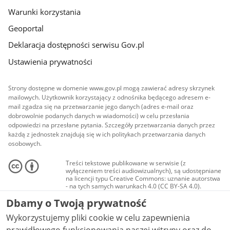
Warunki korzystania
Geoportal
Deklaracja dostępności serwisu Gov.pl
Ustawienia prywatności
Strony dostępne w domenie www.gov.pl mogą zawierać adresy skrzynek
mailowych. Użytkownik korzystający z odnośnika będącego adresem e-
mail zgadza się na przetwarzanie jego danych (adres e-mail oraz
dobrowolnie podanych danych w wiadomości) w celu przesłania
odpowiedzi na przesłane pytania. Szczegóły przetwarzania danych przez
każdą z jednostek znajdują się w ich politykach przetwarzania danych
osobowych.
Treści tekstowe publikowane w serwisie (z
wyłączeniem treści audiowizualnych), są udostępniane
na licencji typu Creative Commons: uznanie autorstwa
- na tych samych warunkach 4.0 (CC BY-SA 4.0).
Materiały audiowizualne, w tym zdjęcia, materiały
Dbamy o Twoją prywatność
audio i wideo, są udostępniane na licencji typu
Creative Commons: uznanie autorstwa użycie
Wykorzystujemy pliki cookie w celu zapewnienia
niekomercyjne - bez utworów zależnych 4.0 (CC BY-
NC-ND 4.0), o ile nie jest to stwierdzone inaczej.