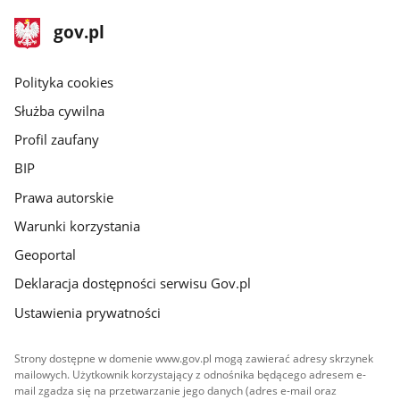
stopka
Strona
gov.pl
gov.pl
główna
gov.pl
Polityka cookies
Służba cywilna
Profil zaufany
BIP
Prawa autorskie
Warunki korzystania
Geoportal
Deklaracja dostępności serwisu Gov.pl
Ustawienia prywatności
Strony dostępne w domenie www.gov.pl mogą zawierać adresy skrzynek
mailowych. Użytkownik korzystający z odnośnika będącego adresem e-
mail zgadza się na przetwarzanie jego danych (adres e-mail oraz