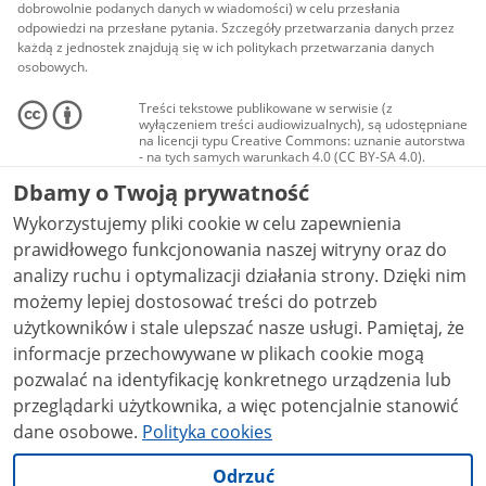
dobrowolnie podanych danych w wiadomości) w celu przesłania
odpowiedzi na przesłane pytania. Szczegóły przetwarzania danych przez
każdą z jednostek znajdują się w ich politykach przetwarzania danych
osobowych.
Treści tekstowe publikowane w serwisie (z
wyłączeniem treści audiowizualnych), są udostępniane
na licencji typu Creative Commons: uznanie autorstwa
- na tych samych warunkach 4.0 (CC BY-SA 4.0).
Materiały audiowizualne, w tym zdjęcia, materiały
Dbamy o Twoją prywatność
audio i wideo, są udostępniane na licencji typu
Creative Commons: uznanie autorstwa użycie
Wykorzystujemy pliki cookie w celu zapewnienia
niekomercyjne - bez utworów zależnych 4.0 (CC BY-
NC-ND 4.0), o ile nie jest to stwierdzone inaczej.
prawidłowego funkcjonowania naszej witryny oraz do
analizy ruchu i optymalizacji działania strony. Dzięki nim
możemy lepiej dostosować treści do potrzeb
użytkowników i stale ulepszać nasze usługi. Pamiętaj, że
informacje przechowywane w plikach cookie mogą
pozwalać na identyfikację konkretnego urządzenia lub
przeglądarki użytkownika, a więc potencjalnie stanowić
dane osobowe.
Polityka cookies
Odrzuć