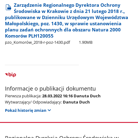
Zarządzenie Regionalnego Dyrektora Ochrony
Środowiska w Krakowie z dnia 21 lutego 2018 r.,
publikowane w Dzienniku Urzędowym Województwa
Małopolskiego, poz. 1430, w sprawie ustanowienia
planu zadań ochronnych dla obszaru Natura 2000
Komorów PLH120055
pzo​_Komorów​_2018-r-poz-1430.pdf
1.90MB
Informacje o publikacji dokumentu
Pierwsza publikacja:
28.03.2022 16:16 Danuta Duch
Wytwarzający/ Odpowiadający:
Danuta Duch
Pokaż historię zmian
stopka
Regionalna Dyrekcja Ochrony Środowiska w