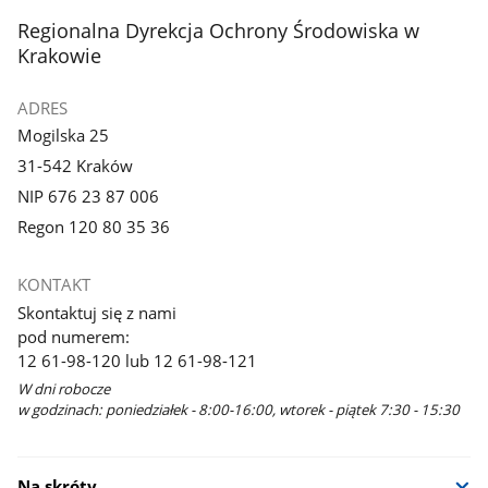
stopka
Regionalna Dyrekcja Ochrony Środowiska w
Krakowie
ADRES
Mogilska 25
31-542 Kraków
NIP 676 23 87 006
Regon 120 80 35 36
KONTAKT
Skontaktuj się z nami
pod numerem:
12 61-98-120 lub 12 61-98-121
W dni robocze
w godzinach: poniedziałek - 8:00-16:00, wtorek - piątek 7:30 - 15:30
Na skróty