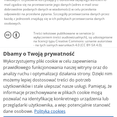
mail zgadza się na przetwarzanie jego danych (adres e-mail oraz
dobrowolnie podanych danych w wiadomości) w celu przesłania
odpowiedzi na przesłane pytania. Szczegóły przetwarzania danych przez
każdą z jednostek znajdują się w ich politykach przetwarzania danych
osobowych.
Treści tekstowe publikowane w serwisie (z
wyłączeniem treści audiowizualnych), są udostępniane
na licencji typu Creative Commons: uznanie autorstwa
- na tych samych warunkach 4.0 (CC BY-SA 4.0).
Materiały audiowizualne, w tym zdjęcia, materiały
Dbamy o Twoją prywatność
audio i wideo, są udostępniane na licencji typu
Creative Commons: uznanie autorstwa użycie
Wykorzystujemy pliki cookie w celu zapewnienia
niekomercyjne - bez utworów zależnych 4.0 (CC BY-
NC-ND 4.0), o ile nie jest to stwierdzone inaczej.
prawidłowego funkcjonowania naszej witryny oraz do
analizy ruchu i optymalizacji działania strony. Dzięki nim
możemy lepiej dostosować treści do potrzeb
użytkowników i stale ulepszać nasze usługi. Pamiętaj, że
informacje przechowywane w plikach cookie mogą
pozwalać na identyfikację konkretnego urządzenia lub
przeglądarki użytkownika, a więc potencjalnie stanowić
dane osobowe.
Polityka cookies