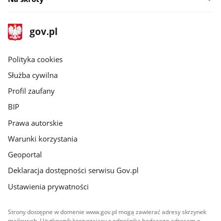
stopka
Strona
gov.pl
gov.pl
główna
gov.pl
Polityka cookies
Służba cywilna
Profil zaufany
BIP
Prawa autorskie
Warunki korzystania
Geoportal
Deklaracja dostępności serwisu Gov.pl
Ustawienia prywatności
Strony dostępne w domenie www.gov.pl mogą zawierać adresy skrzynek
mailowych. Użytkownik korzystający z odnośnika będącego adresem e-