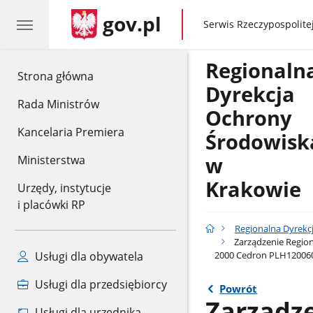
gov.pl
gov.pl
Serwis Rzeczypospolitej
Regionaln
gov.pl
Strona główna
Dyrekcja
Rada Ministrów
Ochrony
Kancelaria Premiera
Środowisk
w
Ministerstwa
Krakowie
Urzędy, instytucje
i placówki RP
Regionalna Dyrekc
Zarządzenie Region
2000 Cedron PLH12006
Usługi dla obywatela
Usługi dla przedsiębiorcy
Powrót
Zarządz
Usługi dla urzędnika