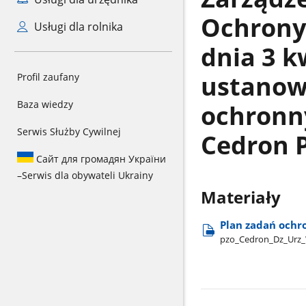
Ochrony
Usługi dla rolnika
dnia 3 k
ustanow
Profil zaufany
Baza wiedzy
ochronn
Serwis Służby Cywilnej
Cedron 
Сайт для громадян України
–
Serwis dla obywateli Ukrainy
Materiały
Plan zadań ochr
pzo​_Cedron​_Dz​_Urz​_