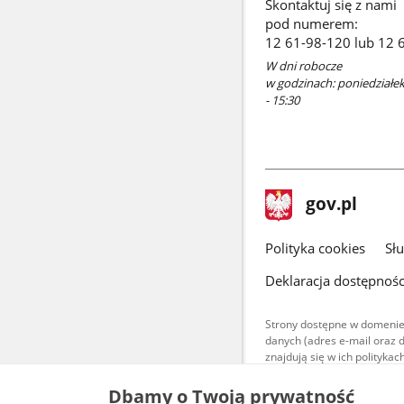
Skontaktuj się z nami
pod numerem:
12 61-98-120 lub 12 
W dni robocze
w godzinach: poniedziałek 
- 15:30
stopka
Strona
gov.pl
gov.pl
główna
gov.pl
Polityka cookies
Sł
Deklaracja dostępnośc
Strony dostępne w domenie
danych (adres e-mail oraz 
znajdują się w ich polityk
Treści teksto
Dbamy o Twoją prywatność