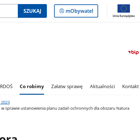
Logowanie
SZUKAJ
mObywatel
do
panelu
 RDOŚ
Co robimy
Załatw sprawę
Aktualności
Kontakt
 2023
., w sprawie ustanowienia planu zadań ochronnych dla obszaru Natura
ora