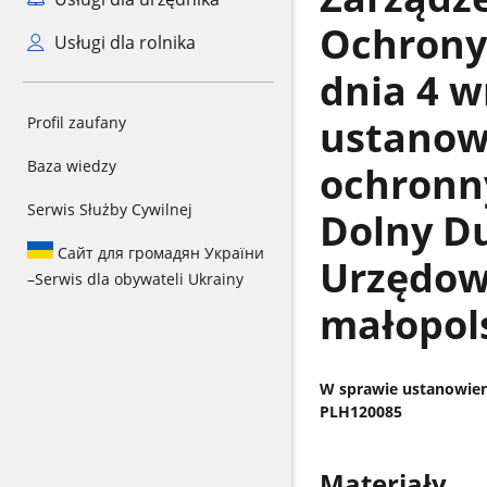
Ochrony
Usługi dla rolnika
dnia 4 w
ustanow
Profil zaufany
Baza wiedzy
ochronn
Serwis Służby Cywilnej
Dolny D
Сайт для громадян України
Urzędow
–
Serwis dla obywateli Ukrainy
małopols
W sprawie ustanowien
PLH120085
Materiały