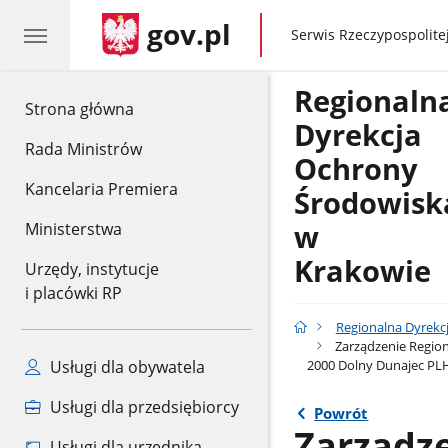
gov.pl
gov.pl
Serwis Rzeczypospolitej
Regionaln
gov.pl
Strona główna
Dyrekcja
Rada Ministrów
Ochrony
Kancelaria Premiera
Środowisk
w
Ministerstwa
Krakowie
Urzędy, instytucje
i placówki RP
Regionalna Dyrekc
Zarządzenie Region
2000 Dolny Dunajec PL
Usługi dla obywatela
Usługi dla przedsiębiorcy
Powrót
Zarządz
Usługi dla urzędnika