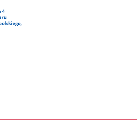
 4
aru
olskiego,