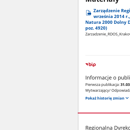
Zarządzenie Reg
września 2014 r
Natura 2000 Dolny 
poz. 4920)
Zarzadzenie​_RDOS​_Krakow
Informacje o publ
Pierwsza publikacja:
31.0
Wytwarzający/ Odpowiada
Pokaż historię zmian
stopka
Regionalna Dyrek