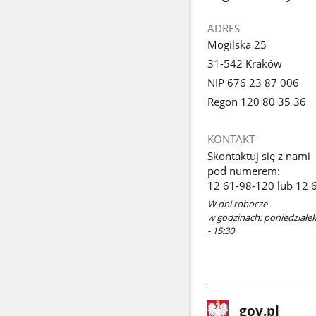
ADRES
Mogilska 25
31-542 Kraków
NIP 676 23 87 006
Regon 120 80 35 36
KONTAKT
Skontaktuj się z nami
pod numerem:
12 61-98-120 lub 12 
W dni robocze
w godzinach: poniedziałek 
- 15:30
stopka
Strona
gov.pl