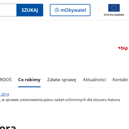
Logowanie
SZUKAJ
mObywatel
do
panelu
 RDOŚ
Co robimy
Załatw sprawę
Aktualności
Kontakt
 2014
., w sprawie ustanowienia planu zadań ochronnych dla obszaru Natura
ora