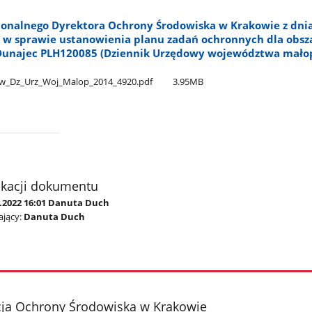
ionalnego Dyrektora Ochrony Środowiska w Krakowie z dnia
., w sprawie ustanowienia planu zadań ochronnych dla obsz
Dunajec PLH120085 (Dziennik Urzędowy województwa małop
​_Dz​_Urz​_Woj​_Malop​_2014​_4920.pdf
3.95MB
ikacji dokumentu
3.2022 16:01 Danuta Duch
jący:
Danuta Duch
cja Ochrony Środowiska w Krakowie