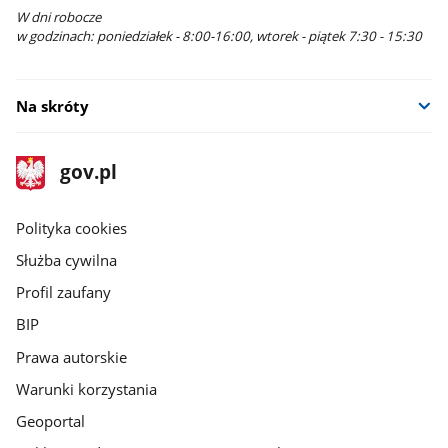
W dni robocze
w godzinach: poniedziałek - 8:00-16:00, wtorek - piątek 7:30 - 15:30
Na skróty
stopka
Strona
gov.pl
gov.pl
główna
gov.pl
Polityka cookies
Służba cywilna
Profil zaufany
BIP
Prawa autorskie
Warunki korzystania
Geoportal