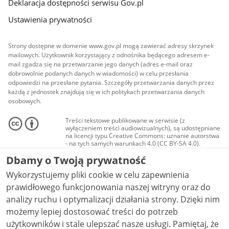
Deklaracja dostępności serwisu Gov.pl
Ustawienia prywatności
Strony dostępne w domenie www.gov.pl mogą zawierać adresy skrzynek
mailowych. Użytkownik korzystający z odnośnika będącego adresem e-
mail zgadza się na przetwarzanie jego danych (adres e-mail oraz
dobrowolnie podanych danych w wiadomości) w celu przesłania
odpowiedzi na przesłane pytania. Szczegóły przetwarzania danych przez
każdą z jednostek znajdują się w ich politykach przetwarzania danych
osobowych.
Treści tekstowe publikowane w serwisie (z
wyłączeniem treści audiowizualnych), są udostępniane
na licencji typu Creative Commons: uznanie autorstwa
- na tych samych warunkach 4.0 (CC BY-SA 4.0).
Materiały audiowizualne, w tym zdjęcia, materiały
Dbamy o Twoją prywatność
audio i wideo, są udostępniane na licencji typu
Creative Commons: uznanie autorstwa użycie
Wykorzystujemy pliki cookie w celu zapewnienia
niekomercyjne - bez utworów zależnych 4.0 (CC BY-
NC-ND 4.0), o ile nie jest to stwierdzone inaczej.
prawidłowego funkcjonowania naszej witryny oraz do
analizy ruchu i optymalizacji działania strony. Dzięki nim
możemy lepiej dostosować treści do potrzeb
użytkowników i stale ulepszać nasze usługi. Pamiętaj, że