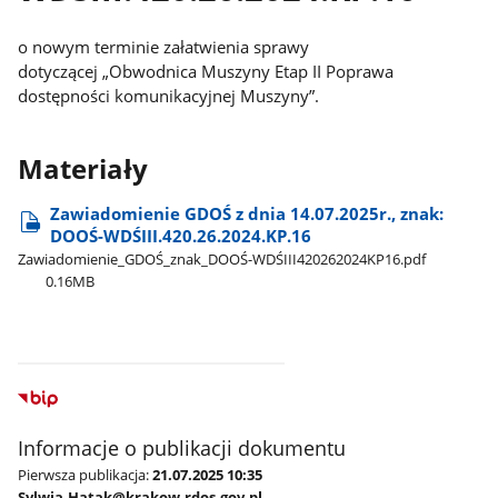
o nowym terminie załatwienia sprawy
dotyczącej „Obwodnica Muszyny Etap II Poprawa
dostępności komunikacyjnej Muszyny”.
Materiały
Zawiadomienie GDOŚ z dnia 14.07.2025r., znak:
DOOŚ-WDŚIII.420.26.2024.KP.16
Zawiadomienie​_GDOŚ​_znak​_DOOŚ-WDŚIII420262024KP16.pdf
0.16MB
Informacje o publikacji dokumentu
Pierwsza publikacja:
21.07.2025 10:35
Sylwia.Hatak@krakow.rdos.gov.pl