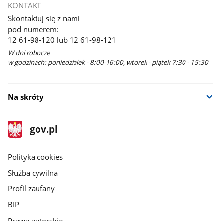
KONTAKT
Skontaktuj się z nami
pod numerem:
12 61-98-120 lub 12 61-98-121
W dni robocze
w godzinach: poniedziałek - 8:00-16:00, wtorek - piątek 7:30 - 15:30
Na skróty
stopka
Strona
gov.pl
gov.pl
główna
gov.pl
Polityka cookies
Służba cywilna
Profil zaufany
BIP
Prawa autorskie