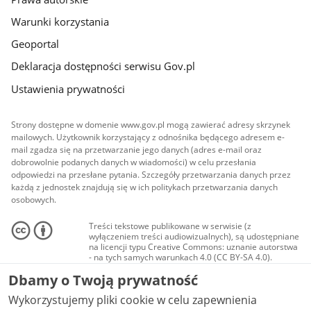
Warunki korzystania
Geoportal
Deklaracja dostępności serwisu Gov.pl
Ustawienia prywatności
Strony dostępne w domenie www.gov.pl mogą zawierać adresy skrzynek
mailowych. Użytkownik korzystający z odnośnika będącego adresem e-
mail zgadza się na przetwarzanie jego danych (adres e-mail oraz
dobrowolnie podanych danych w wiadomości) w celu przesłania
odpowiedzi na przesłane pytania. Szczegóły przetwarzania danych przez
każdą z jednostek znajdują się w ich politykach przetwarzania danych
osobowych.
Treści tekstowe publikowane w serwisie (z
wyłączeniem treści audiowizualnych), są udostępniane
na licencji typu Creative Commons: uznanie autorstwa
- na tych samych warunkach 4.0 (CC BY-SA 4.0).
Materiały audiowizualne, w tym zdjęcia, materiały
Dbamy o Twoją prywatność
audio i wideo, są udostępniane na licencji typu
Creative Commons: uznanie autorstwa użycie
Wykorzystujemy pliki cookie w celu zapewnienia
niekomercyjne - bez utworów zależnych 4.0 (CC BY-
NC-ND 4.0), o ile nie jest to stwierdzone inaczej.