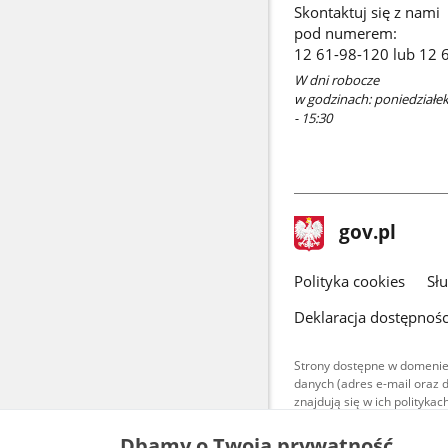
Skontaktuj się z nami
pod numerem:
12 61-98-120 lub 12 
W dni robocze
w godzinach: poniedziałek 
- 15:30
stopka
Strona
gov.pl
gov.pl
główna
gov.pl
Polityka cookies
Sł
Deklaracja dostępnośc
Strony dostępne w domenie
danych (adres e-mail oraz 
znajdują się w ich polityk
Treści teksto
Dbamy o Twoją prywatność