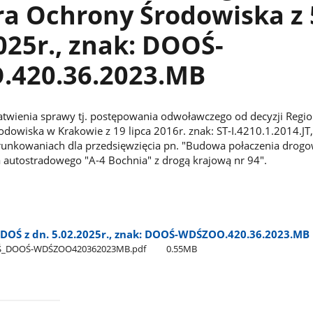
ra Ochrony Środowiska z 
025r., znak: DOOŚ-
420.36.2023.MB
atwienia sprawy tj. postępowania odwoławczego od decyzji Regi
dowiska w Krakowie z 19 lipca 2016r. znak: ST-I.4210.1.2014.JT,
nkowaniach dla przedsięwzięcia pn. "Budowa połaczenia drog
 autostradowego "A-4 Bochnia" z drogą krajową nr 94".
DOŚ z dn. 5.02.2025r., znak: DOOŚ-WDŚZOO.420.36.2023.MB
OŚ​_DOOŚ-WDŚZOO420362023MB.pdf
0.55MB