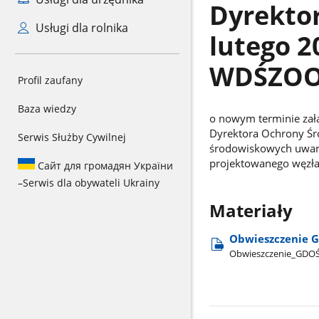
Dyrekto
Usługi dla rolnika
lutego 2
WDŚZOO.
Profil zaufany
Baza wiedzy
o nowym terminie zał
Dyrektora Ochrony Śro
Serwis Służby Cywilnej
środowiskowych uwaru
projektowanego węzła
Сайт для громадян України
–
Serwis dla obywateli Ukrainy
Materiały
Obwieszczenie G
Obwieszczenie​_GD