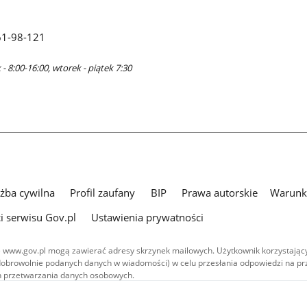
61-98-121
- 8:00-16:00, wtorek - piątek 7:30
użba cywilna
Profil zaufany
BIP
Prawa autorskie
Warunki
i serwisu Gov.pl
Ustawienia prywatności
 www.gov.pl mogą zawierać adresy skrzynek mailowych. Użytkownik korzystający
dobrowolnie podanych danych w wiadomości) w celu przesłania odpowiedzi na prz
ach przetwarzania danych osobowych.
we publikowane w serwisie (z wyłączeniem treści audiowizualnych), są