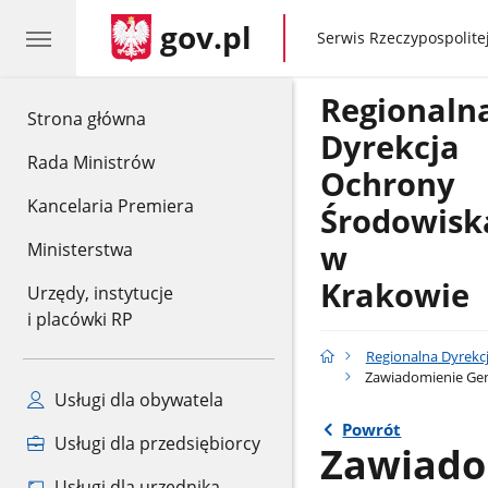
gov.pl
gov.pl
Serwis Rzeczypospolitej
Regionaln
gov.pl
Strona główna
Dyrekcja
Rada Ministrów
Ochrony
Kancelaria Premiera
Środowisk
w
Ministerstwa
Krakowie
Urzędy, instytucje
i placówki RP
Regionalna Dyrekc
Zawiadomienie Gen
Usługi dla obywatela
Powrót
Usługi dla przedsiębiorcy
Zawiado
Usługi dla urzędnika