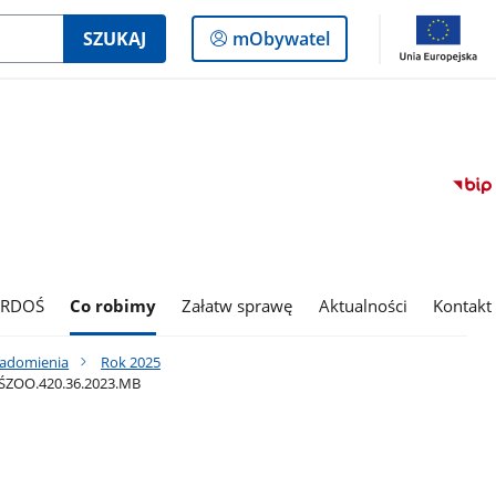
Logowanie
SZUKAJ
mObywatel
do
panelu
 RDOŚ
Co robimy
Załatw sprawę
Aktualności
Kontakt
iadomienia
Rok 2025
DŚZOO.420.36.2023.MB