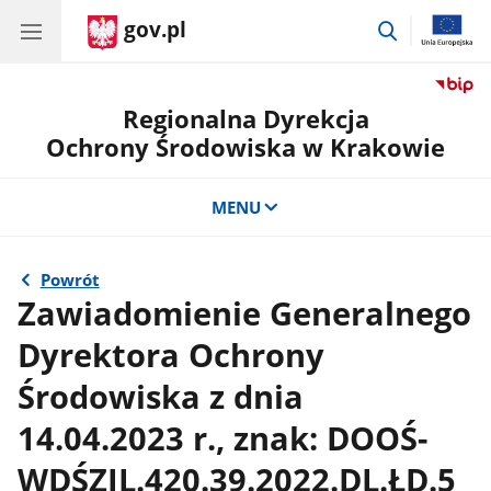
gov.pl
przejdź
do
wyszukiwar
Regionalna Dyrekcja
Ochrony Środowiska w Krakowie
MENU
Powrót
Zawiadomienie Generalnego
Dyrektora Ochrony
Środowiska z dnia
14.04.2023 r., znak: DOOŚ-
WDŚZIL.420.39.2022.DL.ŁD.5