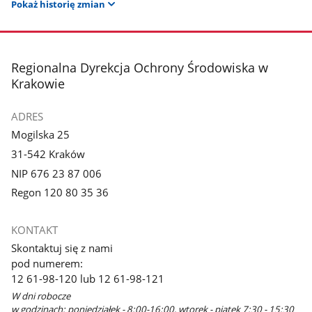
Pokaż historię zmian
stopka
Regionalna Dyrekcja Ochrony Środowiska w
Krakowie
ADRES
Mogilska 25
31-542 Kraków
NIP 676 23 87 006
Regon 120 80 35 36
KONTAKT
Skontaktuj się z nami
pod numerem:
12 61-98-120 lub 12 61-98-121
W dni robocze
w godzinach: poniedziałek - 8:00-16:00, wtorek - piątek 7:30 - 15:30