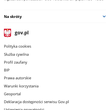
Na skróty
stopka
Strona
gov.pl
gov.pl
główna
gov.pl
Polityka cookies
Służba cywilna
Profil zaufany
BIP
Prawa autorskie
Warunki korzystania
Geoportal
Deklaracja dostępności serwisu Gov.pl
Ustawienia prywatności