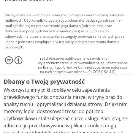
Strony dostępne w domenie www.gov.pl mogą zawierać adresy skrzynek
mailowych. Użytkownik korzystający z odnośnika będącego adresem e-
mail zgadza się na przetwarzanie jego danych (adres e-mail oraz
dobrowolnie podanych danych w wiadomości) w celu przesłania
odpowiedzi na przesłane pytania. Szczegóły przetwarzania danych przez
każdą z jednostek znajdują się w ich politykach przetwarzania danych
osobowych.
Treści tekstowe publikowane w serwisie (z
wyłączeniem treści audiowizualnych), są udostępniane
na licencji typu Creative Commons: uznanie autorstwa
- na tych samych warunkach 4.0 (CC BY-SA 4.0).
Materiały audiowizualne, w tym zdjęcia, materiały
Dbamy o Twoją prywatność
audio i wideo, są udostępniane na licencji typu
Creative Commons: uznanie autorstwa użycie
Wykorzystujemy pliki cookie w celu zapewnienia
niekomercyjne - bez utworów zależnych 4.0 (CC BY-
NC-ND 4.0), o ile nie jest to stwierdzone inaczej.
prawidłowego funkcjonowania naszej witryny oraz do
analizy ruchu i optymalizacji działania strony. Dzięki nim
możemy lepiej dostosować treści do potrzeb
użytkowników i stale ulepszać nasze usługi. Pamiętaj, że
informacje przechowywane w plikach cookie mogą
pozwalać na identyfikację konkretnego urządzenia lub