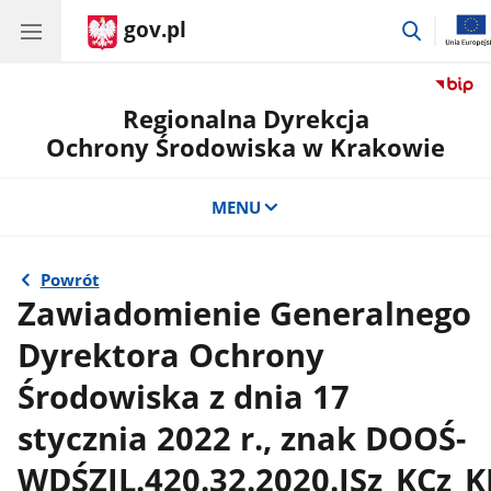
gov.pl
przejdź
do
wyszuki
Regionalna Dyrekcja
Ochrony Środowiska w Krakowie
MENU
Powrót
Zawiadomienie Generalnego
Dyrektora Ochrony
Środowiska z dnia 17
stycznia 2022 r., znak DOOŚ-
WDŚZIL.420.32.2020.JSz_KCz_K