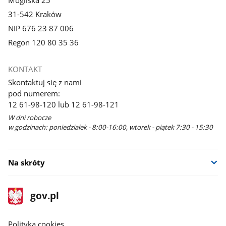
Mogilska 25
31-542 Kraków
NIP 676 23 87 006
Regon 120 80 35 36
KONTAKT
Skontaktuj się z nami
pod numerem:
12 61-98-120 lub 12 61-98-121
W dni robocze
w godzinach: poniedziałek - 8:00-16:00, wtorek - piątek 7:30 - 15:30
Na skróty
stopka
Strona
gov.pl
gov.pl
główna
gov.pl
Polityka cookies