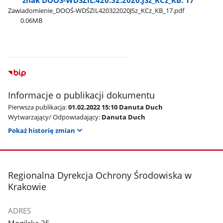
Zawiadomienie​_DOOŚ-WDŚZIL420322020JSz​_KCz​_KB​_17.pdf
0.06MB
Informacje o publikacji dokumentu
Pierwsza publikacja:
01.02.2022 15:10 Danuta Duch
Wytwarzający/ Odpowiadający:
Danuta Duch
Pokaż historię zmian
stopka
Regionalna Dyrekcja Ochrony Środowiska w
Krakowie
ADRES