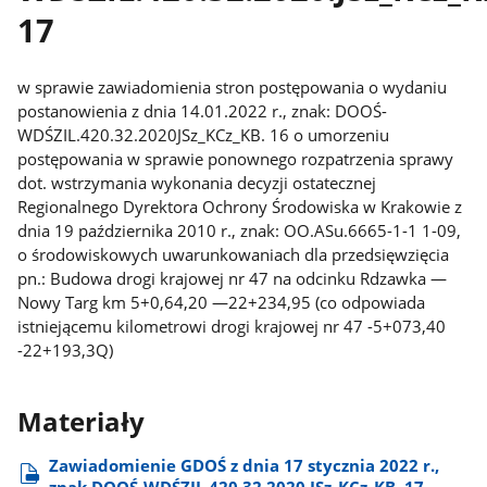
17
w sprawie zawiadomienia stron postępowania o wydaniu
postanowienia z dnia 14.01.2022 r., znak: DOOŚ-
WDŚZIL.420.32.2020JSz_KCz_KB. 16 o umorzeniu
postępowania w sprawie ponownego rozpatrzenia sprawy
dot. wstrzymania wykonania decyzji ostatecznej
Regionalnego Dyrektora Ochrony Środowiska w Krakowie z
dnia 19 października 2010 r., znak: OO.ASu.6665-1-1 1-09,
o środowiskowych uwarunkowaniach dla przedsięwzięcia
pn.: Budowa drogi krajowej nr 47 na odcinku Rdzawka —
Nowy Targ km 5+0,64,20 —22+234,95 (co odpowiada
istniejącemu kilometrowi drogi krajowej nr 47 -5+073,40
-22+193,3Q)
Materiały
Zawiadomienie GDOŚ z dnia 17 stycznia 2022 r.,
znak DOOŚ-WDŚZIL.420.32.2020.JSz​_KCz​_KB. 17