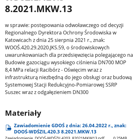
8.2021.MKW.13
w sprawie:
postępowania odwoławczego od decyzji
Regionalnego Dyrektora Ochrony Środowiska w
Katowicach z dnia 25 sierpnia 2021 r., znak:
WOOŚ.420.29.2020.JKS.59, o środowiskowych
uwarunkowaniach dla przedsięwzięcia polegającego na
Budowie gazociągu wysokiego ciśnienia DN700 MOP
8,4 MPa relacji Racibórz - Oświęcim wraz z
infrastrukturą niezbędną do jego obsługi oraz budową
Systemowej Stacji Redukcyjno-Pomiarowej SSRP
Suszec wraz z odgałęzieniem DN300
Materiały
Zawiadomienie GDOŚ z dnia: 26.04.2022 r., znak:
DOOŚ-WDŚZIL.420.3 8.2021.MKW.13
Zawiadomienie​_DOOŚ-WDŚZIL4203​_82021MKW13.pdf
0.25MB