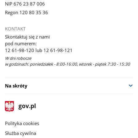
NIP 676 23 87 006
Regon 120 80 35 36
KONTAKT
Skontaktuj się z nami
pod numerem:
12 61-98-120 lub 12 61-98-121
W dni robocze
w godzinach: poniedziałek - 8:00-16:00, wtorek - piątek 7:30 - 15:30
Na skróty
stopka
Strona
gov.pl
gov.pl
główna
gov.pl
Polityka cookies
Służba cywilna