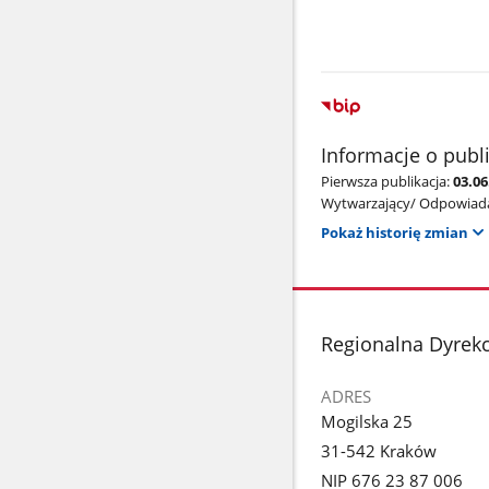
Informacje o publ
Pierwsza publikacja:
03.0
Wytwarzający/ Odpowiada
Pokaż historię zmian
stopka
Regionalna Dyrek
ADRES
Mogilska 25
31-542 Kraków
NIP 676 23 87 006