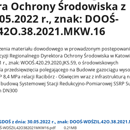
ra Ochrony Środowiska z
.05.2022 r., znak: DOOŚ-
42O.38.2021.MKW.16
zenia materiału dowodowego w prowadzonym postępowan
yzji Regionalnego Dyrektora Ochrony Środowiska w Katowi
1 r., znak: WOOŚ.420.29.2020.JKS.59, o środowiskowych
a przedsięwzięcia polegającego na Budowie gazociągu wys
8,4 MPa relacji Racibórz - Oświęcim wraz z infrastrukturą 
z budową Systemowej Stacji Redukcyjno-Pomiarowej SSRP S
em DN300
DOŚ z dnia: 30.05.2022 r., znak: DOOŚ-WDŚZIL.42O.38.202
OŚ-WDŚZIL42O382021MKW16.pdf
0.21MB