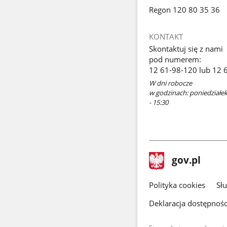
Regon 120 80 35 36
KONTAKT
Skontaktuj się z nami
pod numerem:
12 61-98-120 lub 12 
W dni robocze
w godzinach: poniedziałek 
- 15:30
stopka
Strona
gov.pl
gov.pl
główna
gov.pl
Polityka cookies
Sł
Deklaracja dostępnośc