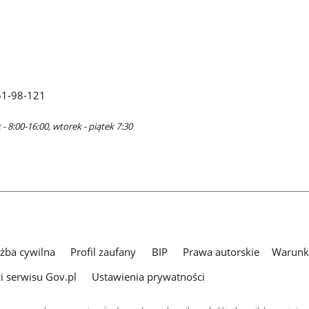
61-98-121
- 8:00-16:00, wtorek - piątek 7:30
użba cywilna
Profil zaufany
BIP
Prawa autorskie
Warunki
i serwisu Gov.pl
Ustawienia prywatności