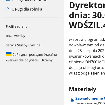
Dyrekto
Usługi dla rolnika
dnia: 30
WDŚZIL.
Profil zaufany
Baza wiedzy
w sprawie zgromad
odwoławczym od dec
Serwis Służby Cywilnej
dnia 25 sierpnia 202
Сайт для громадян України
uwarunkowaniach dl
–
Serwis dla obywateli Ukrainy
ciśnienia DN700 MOP 
do jego obsługi ora
wraz z odgałęzieni
Materiały
Zawiadomienie G
Zawiadomienie​_DO