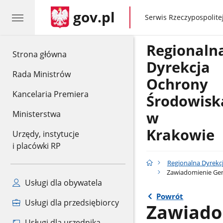
gov.pl
gov.pl
Serwis Rzeczypospolitej
Regionaln
gov.pl
Strona główna
Dyrekcja
Rada Ministrów
Ochrony
Kancelaria Premiera
Środowisk
w
Ministerstwa
Krakowie
Urzędy, instytucje
i placówki RP
Regionalna Dyrekc
Zawiadomienie Gen
Usługi dla obywatela
Powrót
Usługi dla przedsiębiorcy
Zawiado
Usługi dla urzędnika