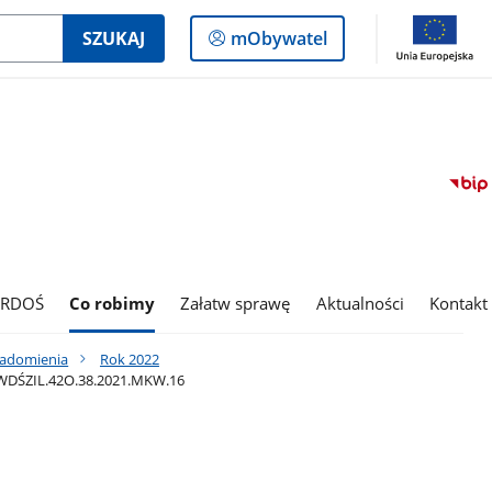
Logowanie
SZUKAJ
mObywatel
do
panelu
 RDOŚ
Co robimy
Załatw sprawę
Aktualności
Kontakt
iadomienia
Rok 2022
Ś-WDŚZIL.42O.38.2021.MKW.16