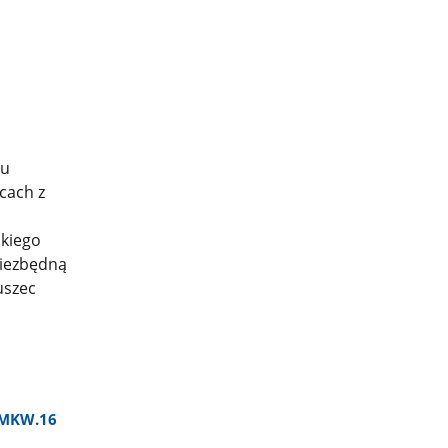
iu
cach z
okiego
niezbędną
uszec
1.MKW.16