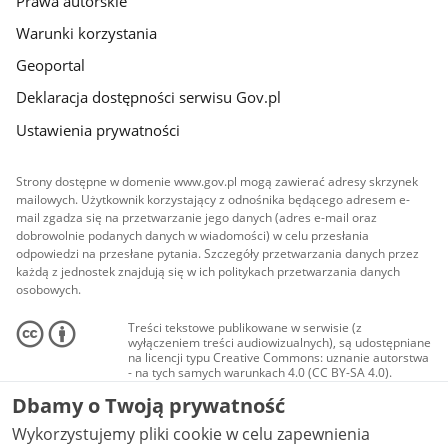
Prawa autorskie
Warunki korzystania
Geoportal
Deklaracja dostępności serwisu Gov.pl
Ustawienia prywatności
Strony dostępne w domenie www.gov.pl mogą zawierać adresy skrzynek
mailowych. Użytkownik korzystający z odnośnika będącego adresem e-
mail zgadza się na przetwarzanie jego danych (adres e-mail oraz
dobrowolnie podanych danych w wiadomości) w celu przesłania
odpowiedzi na przesłane pytania. Szczegóły przetwarzania danych przez
każdą z jednostek znajdują się w ich politykach przetwarzania danych
osobowych.
Treści tekstowe publikowane w serwisie (z
wyłączeniem treści audiowizualnych), są udostępniane
na licencji typu Creative Commons: uznanie autorstwa
- na tych samych warunkach 4.0 (CC BY-SA 4.0).
Materiały audiowizualne, w tym zdjęcia, materiały
Dbamy o Twoją prywatność
audio i wideo, są udostępniane na licencji typu
Creative Commons: uznanie autorstwa użycie
Wykorzystujemy pliki cookie w celu zapewnienia
niekomercyjne - bez utworów zależnych 4.0 (CC BY-
NC-ND 4.0), o ile nie jest to stwierdzone inaczej.