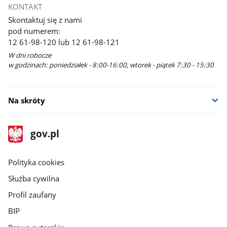
KONTAKT
Skontaktuj się z nami
pod numerem:
12 61-98-120 lub 12 61-98-121
W dni robocze
w godzinach: poniedziałek - 8:00-16:00, wtorek - piątek 7:30 - 15:30
Na skróty
stopka
Strona
gov.pl
gov.pl
główna
gov.pl
Polityka cookies
Służba cywilna
Profil zaufany
BIP