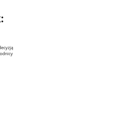
:
decyzją
odnicy