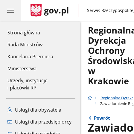
gov.pl
gov.pl
Serwis Rzeczypospolitej
Regionaln
gov.pl
Strona główna
Dyrekcja
Rada Ministrów
Ochrony
Kancelaria Premiera
Środowisk
w
Ministerstwa
Krakowie
Urzędy, instytucje
i placówki RP
Regionalna Dyrekc
Zawiadomienie Regi
Usługi dla obywatela
Powrót
Usługi dla przedsiębiorcy
Zawiado
Usługi dla urzędnika