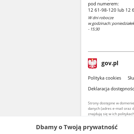
pod numerem:
12 61-98-120 lub 12 
W dni robocze
w godzinach: poniedziałek 
- 15:30
stopka
Strona
gov.pl
gov.pl
główna
gov.pl
Polityka cookies
Sł
Deklaracja dostępnośc
Strony dostępne w domenie
danych (adres e-mail oraz 
znajdują się w ich polityk
Treści teksto
Dbamy o Twoją prywatność
udostępniane