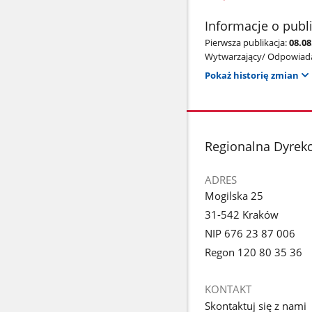
Informacje o publ
Pierwsza publikacja:
08.08
Wytwarzający/ Odpowiada
Pokaż historię zmian
stopka
Regionalna Dyrek
ADRES
Mogilska 25
31-542 Kraków
NIP 676 23 87 006
Regon 120 80 35 36
KONTAKT
Skontaktuj się z nami