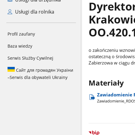
Dyrekto
Usługi dla rolnika
Krakowie
OO.420.
Profil zaufany
Baza wiedzy
o zakończeniu wznowi
ostateczną o środowi
Serwis Służby Cywilnej
Zabierzowa w ciągu dr
Сайт для громадян України
–
Serwis dla obywateli Ukrainy
Materiały
Zawiadomienie R
Zawiadomienie​_RDO