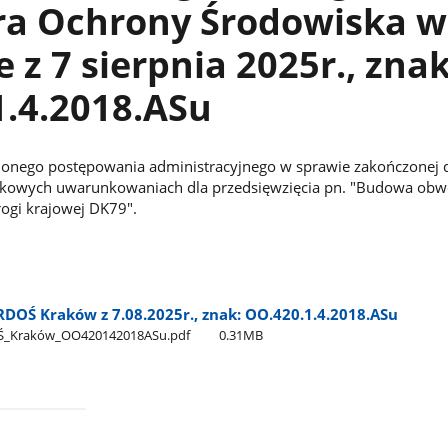
ra Ochrony Środowiska w
 z 7 sierpnia 2025r., znak
1.4.2018.ASu
onego postępowania administracyjnego w sprawie zakończonej 
skowych uwarunkowaniach dla przedsięwzięcia pn. "Budowa obw
ogi krajowej DK79".
DOŚ Kraków z 7.08.2025r., znak: OO.420.1.4.2018.ASu
Ś​_Kraków​_OO420142018ASu.pdf
0.31MB