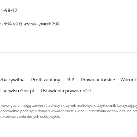
61-98-121
- 8:00-16:00, wtorek - piątek 7:30
użba cywilna
Profil zaufany
BIP
Prawa autorskie
Warunki
i serwisu Gov.pl
Ustawienia prywatności
 www.gov.pl mogą zawierać adresy skrzynek mailowych. Użytkownik korzystający
dobrowolnie podanych danych w wiadomości) w celu przesłania odpowiedzi na prz
ach przetwarzania danych osobowych.
we publikowane w serwisie (z wyłączeniem treści audiowizualnych), są
 na licencji typu Creative Commons: uznanie autorstwa - na tych samych