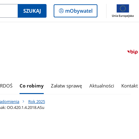
Logowanie
SZUKAJ
mObywatel
do
panelu
 RDOŚ
Co robimy
Załatw sprawę
Aktualności
Kontakt
iadomienia
Rok 2025
ak: OO.420.1.4.2018.ASu