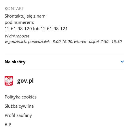
KONTAKT
Skontaktuj się z nami
pod numerem:
12 61-98-120 lub 12 61-98-121
W dni robocze
w godzinach: poniedziałek - 8:00-16:00, wtorek - piątek 7:30 - 15:30
Na skróty
stopka
Strona
gov.pl
gov.pl
główna
gov.pl
Polityka cookies
Służba cywilna
Profil zaufany
BIP