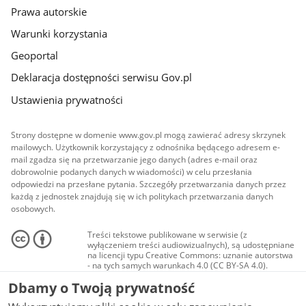
Prawa autorskie
Warunki korzystania
Geoportal
Deklaracja dostępności serwisu Gov.pl
Ustawienia prywatności
Strony dostępne w domenie www.gov.pl mogą zawierać adresy skrzynek
mailowych. Użytkownik korzystający z odnośnika będącego adresem e-
mail zgadza się na przetwarzanie jego danych (adres e-mail oraz
dobrowolnie podanych danych w wiadomości) w celu przesłania
odpowiedzi na przesłane pytania. Szczegóły przetwarzania danych przez
każdą z jednostek znajdują się w ich politykach przetwarzania danych
osobowych.
Treści tekstowe publikowane w serwisie (z
wyłączeniem treści audiowizualnych), są udostępniane
na licencji typu Creative Commons: uznanie autorstwa
- na tych samych warunkach 4.0 (CC BY-SA 4.0).
Materiały audiowizualne, w tym zdjęcia, materiały
Dbamy o Twoją prywatność
audio i wideo, są udostępniane na licencji typu
Creative Commons: uznanie autorstwa użycie